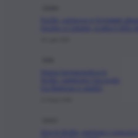
Catania
Fucile, cartucce e formaggi abus
incubo a Catania, scatta il blitz d
19 Luglio 2026
Sicilia
Spesa farmaceutica in
Sicilia, raggiunto l’accordo
tra Regione e medici
12 Giugno 2026
Lavoro
Asp in Sicilia, partono i concorsi 