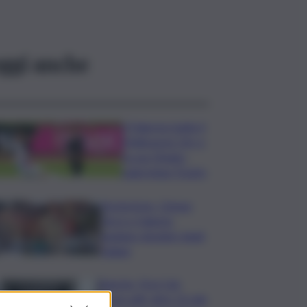
ggi anche
Il Palermo batte il
Melbourne City e
fa suo l’Anglo-
palermitan Trophy
Enoturismo, Cinque
Terre e Salento
guidano desideri degli
italiani
Banche, First Cisl:
boom utili, oltre 15 mln