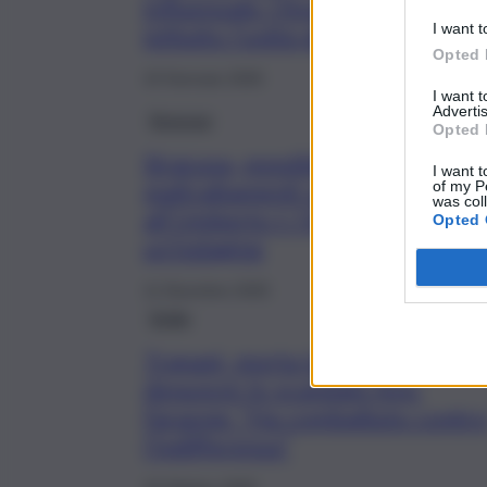
influenzale: l’Asp ha
I want t
istituito l’unità di crisi
Opted 
10 Gennaio 2026
I want 
Advertis
Siracusa
Opted 
Siracusa, possibili
I want t
maltrattamenti sui pazienti
of my P
was col
all’Umberto I: l’Asp apre
Opted 
un’indagine
11 Dicembre 2025
Sicilia
Trapani, morta la donna che
denunciò lo scandalo Asp.
Faraone: “Ha combattuto contr
l’indifferenza”