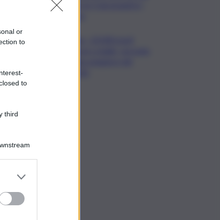
per le 5 più grandi in I
sem
sonal or
Usa, -23.000 posti
ection to
lavoro a luglio, secondo
dato peggiore del
2026
nterest-
closed to
 third
Downstream