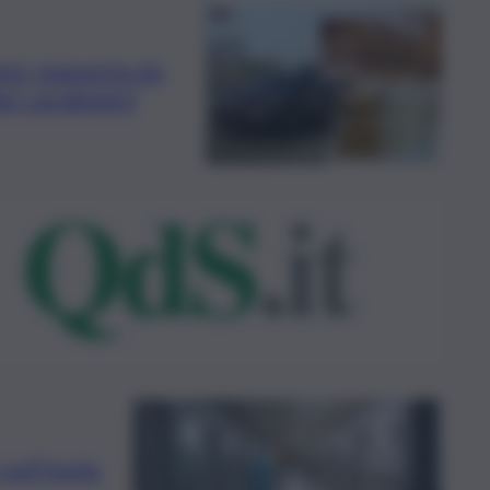
ivi: masseria da
ei carabinieri
sull’Isola: