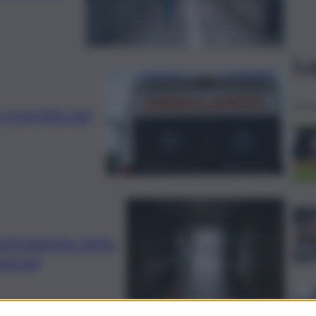
Le
precipita dal
ell’addome della
racusa