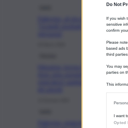
Do Not Pr
Sanità
Palermo, al via da oggi il “Ps Tra
If you wish 
sensitive in
“Grandi risultati, strumento che
confirm your
persona”
Please note
25 Marzo 2026
based ads b
third parties
Messina
Messina, torna l’allarme truffa
You may sepa
parties on t
Asp: sms sospetti e finti
operatori sanitari preoccupano
This informa
gli utenti
Participants
12 Gennaio 2026
Persona
Sanità
I want t
Palermo, emergenza
Opted 