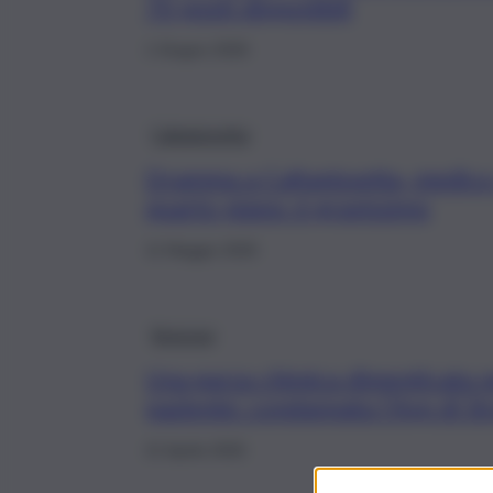
70 posti disponibili
1 Giugno 2026
Caltanissetta
Dramma a Caltanissetta, medico 
quarto piano: è gravissimo
11 Maggio 2026
Siracusa
Una garza chimica dimenticata n
paziente: condannata l’Asp di Si
21 Aprile 2026