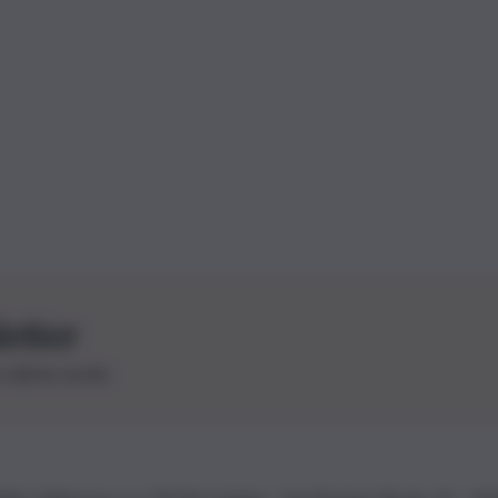
letter
le ultime novità