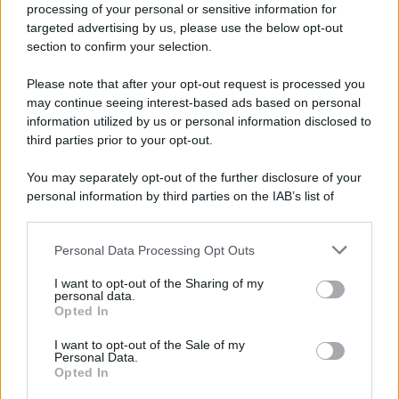
Iscriviti alla nostra newsletter per non perdere le ultime
processing of your personal or sensitive information for
novità
targeted advertising by us, please use the below opt-out
section to confirm your selection.
Iscriviti Ora
Please note that after your opt-out request is processed you
may continue seeing interest-based ads based on personal
information utilized by us or personal information disclosed to
third parties prior to your opt-out.
You may separately opt-out of the further disclosure of your
personal information by third parties on the IAB’s list of
© 2026 | Ediservice s.r.l. 95126 Catania – Via Principe
downstream participants.
Nicola, 22 – P.IVA: 01153210875 – Cciaa Catania n.
Personal Data Processing Opt Outs
This information may also be disclosed by us to third parties
01153210875 – Quotidiano di Sicilia usufruisce dei
on the IAB’s List of Downstream Participants that may further
contributi di cui al D.lgs n. 70/2017
I want to opt-out of the Sharing of my
disclose it to other third parties.
personal data.
Opted In
I want to opt-out of the Sale of my
Personal Data.
Chi Siamo
Opted In
Fondazione Etica e Valori Marilù Tregua
Fondatore Carlo Alberto Tregua