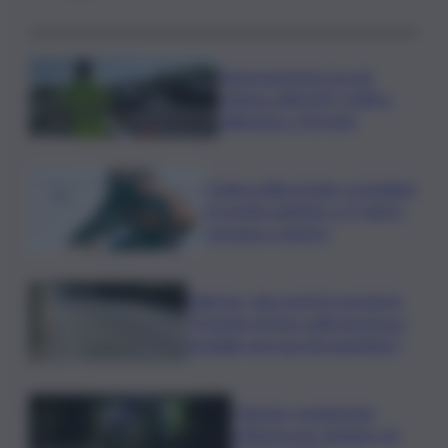
Tamponamento tra più
vetture sulla A29, traffico
rallentato a Torretta
Codice della strada, si studiano
le novità: patente a 17 anni e
sorpasso a destra
Palermo, due morti in sei giorni:
“Il tavolo tecnico sulla sicurezza
stradale non può più aspettare”
I Barisei: vendemmia
notturna per tutelare chi