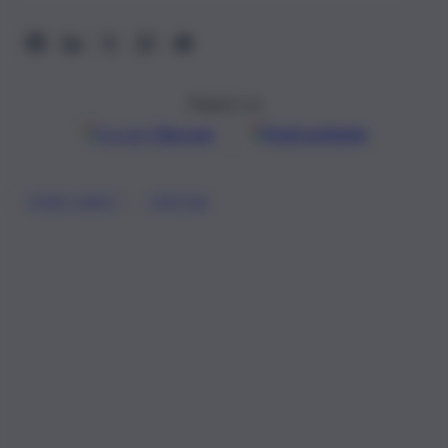
Seguici su
Google
Discover
Fonti preferite
, 
STATI UNITI
TIKTOK