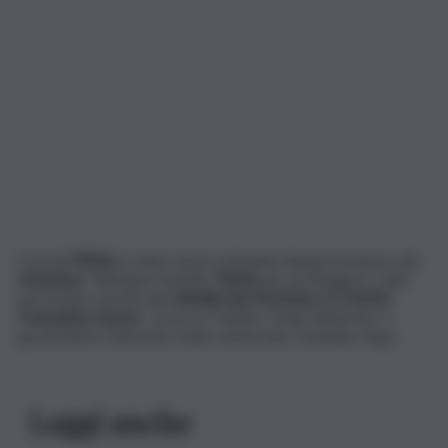
Il social
TikTok
è stato messo al bando dal governatore del
Montana
. “Abbiamo bandito
TikTok
per proteggere i dati
personali e privati dei
cittadini del Montana
dal
Partito
Comunista cinese
“, scrive su Twitter Greg Gianforte, il
governatore del primo Stato americano a bandire l’app.
Leggi anche