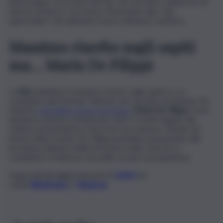
Rossi (sogno ricorrente dei fan, che nel 2027 celebrerà 50
anni di carriera) o un ironico riferimento alla “vita
spericolata” che attende il nuovo direttore artistico.
Massimo riserbo sugli ospiti
ma… Maria De Filippi
La
Rai
mantiene il massimo riserbo sugli ospiti e i co-
conduttori del Festival. Tuttavia, nel cassetto di Stefano De
Martino
parrebbe esserci un nome
:
Maria De Filippi
. Il neo
direttore artistico di Sanremo 2027 è molto legato alla
celebre presentatrice che lo ha reso famoso. Stando ad
alcune indiscrezioni, De Filippi potrebbe presenziare alla
prossima edizione della kermesse nelle vesti di co-
conduttrice di almeno una delle serate in programma.
Segui tutti gli aggiornamenti di
QdS.it
sui
canali
WhatsApp
e
Telegram