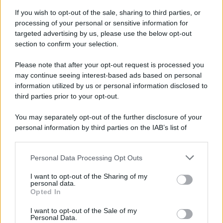
Iscriviti alla nostra Newsletter
If you wish to opt-out of the sale, sharing to third parties, or
Iscriviti alla nostra newsletter per non perdere le ultime
processing of your personal or sensitive information for
novità
targeted advertising by us, please use the below opt-out
section to confirm your selection.
Iscriviti Ora
Please note that after your opt-out request is processed you
may continue seeing interest-based ads based on personal
information utilized by us or personal information disclosed to
third parties prior to your opt-out.
You may separately opt-out of the further disclosure of your
personal information by third parties on the IAB’s list of
© 2026 | Ediservice s.r.l. 95126 Catania – Via Principe
downstream participants.
Nicola, 22 – P.IVA: 01153210875 – Cciaa Catania n.
Personal Data Processing Opt Outs
This information may also be disclosed by us to third parties
01153210875 – Quotidiano di Sicilia usufruisce dei
on the IAB’s List of Downstream Participants that may further
contributi di cui al D.lgs n. 70/2017
I want to opt-out of the Sharing of my
disclose it to other third parties.
personal data.
Opted In
I want to opt-out of the Sale of my
Personal Data.
Chi Siamo