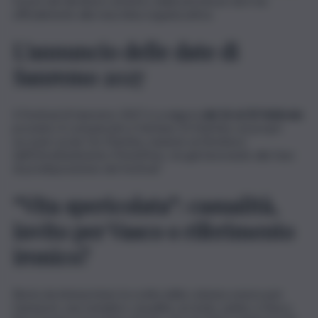
Il post del direttore artistico della kermesse da il via
ufficialmente alla macchina organizzativa.
L’annuncio delle date di
Sanremo 2027
Il Festival di Sanremo 2027 si svolgerà
dal 16 al 20 febbraio
prossimi. A comunicarlo è Stefano Di Martino sui propri
account social. De Martino, insieme al Direttore
dell’Intrattenimento PrimeTime, sta già lavorando alla fase
di predisposizione del festival.”
“Vita spericolata”: casualità,
invito per Vasco o riferimento
ironico?
Resta da interpretare la scelta della colonna sonora per
l’annuncio: una semplice casualità, un invito velato a Vasco