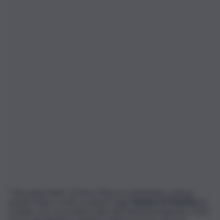
“Vita spericolata” di Vasco Rossi in sottofondo e alcune
parole chiave scritte su diversi fogli.
Stefano Di Martino
ha
rivelato così, sui social, le date del Festival di Sanremo 2027.