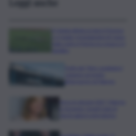
Leggi anche
Il Catania elimina ai rigori il Vicenza
e si regala i trentaduesimi di Coppa
Italia contro il Parma: la cronaca e il
tabellino
Truffa del “finto carabiniere”,
catanese arrestato
all’aeroporto di Palermo
Verso le elezioni 2027, Palermo
in fermento: l’avanti tutta di
Varchi agita il centrodestra
Joe Biden, il figlio rivela: “Il