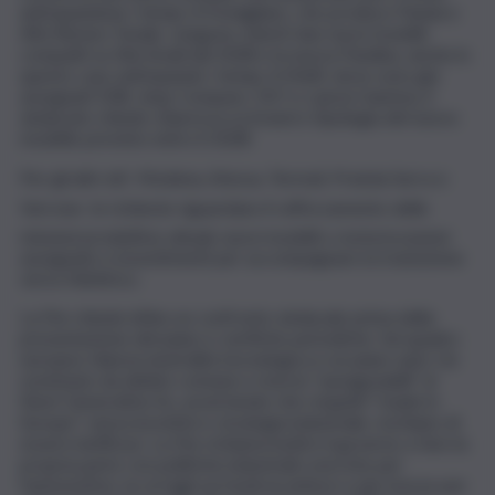
anticipandone i tempi. A Pomigliano, che produce Panda e
Alfa Romeo Tonale, vengono chiesti due nuovi modelli
compatti su Stla Small dal 2028 e la nuova Pandina, anche in
questo caso anticipando i tempi. A Melfi, dove sono già
assegnati DS8, Jeep Compass, DS7 e Lancia Gamma, il
sindacato chiede chiarezza su brand e tipologia del nuovo
modello previsto entro il 2028.
Per gli altri siti  Modena, Atessa, Termoli, Pratola Serra e
Verrone  le richieste riguardano il rafforzamento delle
missioni produttive attuali, nuovi modelli o motorizzazioni
assegnate e investimenti per accompagnare la transizione
verso l’elettrico.
La Fim chiede infine un confronto sindacale prima della
presentazione del piano e verifiche periodiche. Sul quadro
europeo rilancia neutralità tecnologica e un piano auto Ue
sostenuto da debito comune e risorse “paragonabili” al
Next Generation Eu, avvertendo che requisiti “made in
Europe”, senza incentivi e strategia industriale, rischiano di
essere inefficaci. La Fim richiama inoltre il governo a fare la
propria parte con politiche industriali concrete per
l’automotive: no ai tagli sui fondi al settore e più risorse per