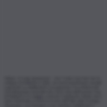
Milano, 11 mag. (askanews) – Una “svolta concreta” per lo
sviluppo di Stellantis in Italia, con nuovi investimenti, modelli
e garanzie su stabilimenti e occupazione. È la richiesta del
Coordinamento nazionale Fim-Cisl in vista dell’Investor Day
di Stellantis il 21 maggio a Detroit. Il sindacato chiede che il
piano industriale riconfermi il ruolo dell’Italia nella strategia
del gruppo, con l’impegno a non chiudere stabilimenti o