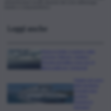
ammortizzatori sociali, riduzione del costo dell’energia,
indotto e componentistica.
Leggi anche
Meteo in Sicilia, è sempre caldo
estremo: Palermo, Catania e
Messina da bollino rosso ma c’è
allerta gialla per i temporali
Viaggio nel cuore
della Sardegna,
Grimaldi Lines
sostiene
“Autunno in
Barbagia”