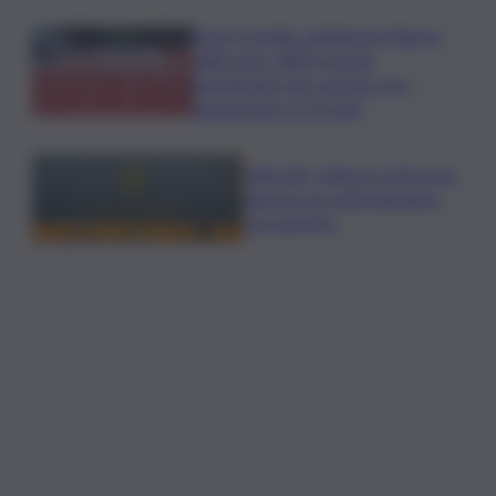
Sport in Sicilia, pubblicato l’elenco
delle oltre 1800 società
beneficiarie dei voucher per i
giovani dai 6 ai 16 anni
Migranti, Vannacci: bloccare
ingressi da rotta balcanica
con barriere