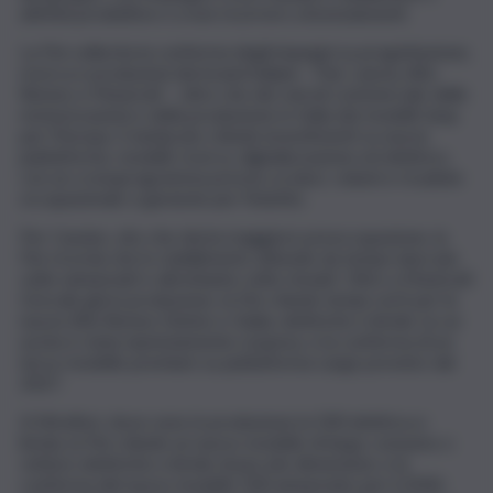
attività produttive e a non ricorrere a licenziamenti.
La Fim sollecita la conferma degli impegni su progettazione,
ricerca e produzioni dei brand italiani – Fiat, Lancia, Alfa
Romeo e Maserati – oltre che dei veicoli commerciali, delle
motorizzazioni e della produzione in Italia dei modelli Jeep
per l’Europa. Il sindacato chiede investimenti su nuove
piattaforme, modelli, ricerca, digitalizzazione ed elettrico,
con un cronoprogramma preciso su lanci, volumi e ricadute
occupazionali, e garanzie per l’indotto.
Per Cassino, sito che desta maggiore preoccupazione, la
Fim ricorda che lo stabilimento attende da tempo lanci più
volte annunciati e altrettante volte rinviati. Oltre a Maserati
Grecale già in produzione, la Fim chiede tempi certi per le
nuove Alfa Romeo Stelvio e Giulia, elettriche e ibride, la cui
uscita è stata ripetutamente sospesa, e la conferma di un
terzo modello premium su piattaforma Large previsto dal
2027.
A Mirafiori, dove sono in produzione la 500 elettrica e
ibrida, la Fim chiede un nuovo modello di largo consumo o
vetture elettriche e ibride di piccole dimensioni, e la
conferma del nuovo modello 500 annunciato per il 2030,