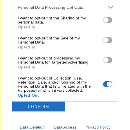
Nicola, 22 – P.IVA: 01153210875 – Cciaa Catania n.
Personal Data Processing Opt Outs
This information may also be disclosed by us to third parties
01153210875 – Quotidiano di Sicilia usufruisce dei
on the IAB’s List of Downstream Participants that may further
contributi di cui al D.lgs n. 70/2017
I want to opt-out of the Sharing of my
disclose it to other third parties.
personal data.
Opted In
I want to opt-out of the Sale of my
Personal Data.
Chi Siamo
Opted In
Fondazione Etica e Valori Marilù Tregua
Fondatore Carlo Alberto Tregua
Lavora con noi
I want to opt-out of processing my
Personal Data for Targeted Advertising.
Gerenza
Opted In
I want to opt-out of Collection, Use,
Retention, Sale, and/or Sharing of my
Personal Data that Is Unrelated with the
Purposes for which it was collected.
Opted Out
Scarica l’app
CONFIRM
Privacy Policy
Preferenze Privacy
Data Deletion
Data Access
Privacy Policy