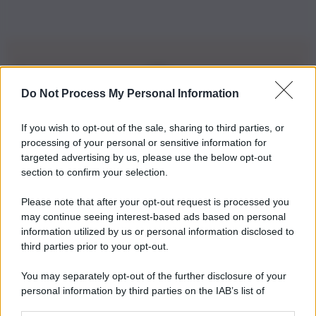
Do Not Process My Personal Information
Iscriviti alla nostra Newsletter
If you wish to opt-out of the sale, sharing to third parties, or
Iscriviti alla nostra newsletter per non perdere le ultime
processing of your personal or sensitive information for
novità
targeted advertising by us, please use the below opt-out
section to confirm your selection.
Iscriviti Ora
Please note that after your opt-out request is processed you
may continue seeing interest-based ads based on personal
information utilized by us or personal information disclosed to
third parties prior to your opt-out.
You may separately opt-out of the further disclosure of your
personal information by third parties on the IAB’s list of
© 2026 | Ediservice s.r.l. 95126 Catania – Via Principe
downstream participants.