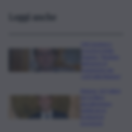
Leggi anche
Ddl Coesione e
crescita in Sicilia,
Dagnino: “Risultato
dell’azione di
risanamento dei
conti della Regione”
Regione, 167 milioni
per la filiera
agroalimentare:
pubblicate le
graduatorie
provvisorie