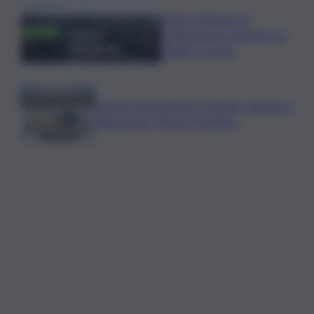
Trittico Vitivinicolo:
vendemmia in anticipo tra
qualità e siccità
Camera,Opposizioni a Fontana: sanzioni a
Bignami per offese a Scalfaro