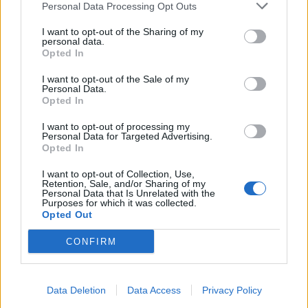
Personal Data Processing Opt Outs
This information may also be disclosed by us to third parties
01153210875 – Quotidiano di Sicilia usufruisce dei
on the IAB’s List of Downstream Participants that may further
contributi di cui al D.lgs n. 70/2017
I want to opt-out of the Sharing of my
disclose it to other third parties.
personal data.
Opted In
I want to opt-out of the Sale of my
Personal Data.
Chi Siamo
Opted In
Fondazione Etica e Valori Marilù Tregua
Fondatore Carlo Alberto Tregua
Lavora con noi
I want to opt-out of processing my
Personal Data for Targeted Advertising.
Gerenza
Opted In
I want to opt-out of Collection, Use,
Retention, Sale, and/or Sharing of my
Personal Data that Is Unrelated with the
Purposes for which it was collected.
Opted Out
Scarica l’app
CONFIRM
Privacy Policy
Preferenze Privacy
Data Deletion
Data Access
Privacy Policy