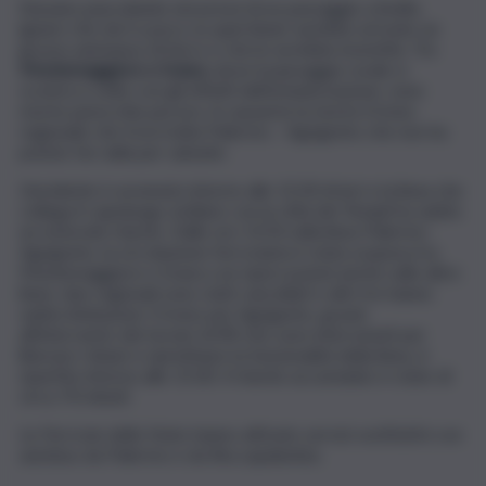
Stavano pascolando nei pressi di un passaggio a livello,
ignare che da lì a poco su quei binari sarebbe arrivato un
grosso ammasso di ferro e che le avrebbe investite. Tra
Montemaggiore e Sciara
, dove il paesaggio rurale si
scontra a volte con gli effetti dell’urbanizzazione, sono
morte parecchie pecore. A causarne la morte il treno
regionale che fa la tratta Palermo – Agrigento che non ha
potuto far nulla per salvarle.
L’incidente è avvenuto intorno alle 13.30 di ieri e la linea che
collega il capoluogo siciliano con la città dei Templi ha subito
un notevole ritardo. Dalle ore 13:50 sulla linea Palermo-
Agrigento, la circolazione ferroviaria è stata sospesa tra
Montemaggiore e Sciara con ripercussioni anche sulle altre
linee: due regionali sono stati cancellati e altri tre hanno
subito limitazioni. Il treno per Agrigento, grazie
all’intervento dei tecnici di Rfi che sono intervenuti per
liberare i binari e ripristinare la funzionalità della linea, è
ripartito intorno alle 15.00. Il ritardo accumulato è stato di
circa 70 minuti.
Le Ferrovie dello Stato hanno attivato servizi sostitutivi con
autobus da Palermo e da Roccapalumba.