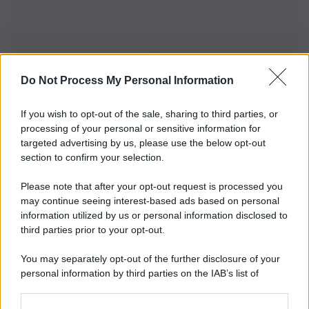
Do Not Process My Personal Information
Iscriviti alla nostra Newsletter
If you wish to opt-out of the sale, sharing to third parties, or
Iscriviti alla nostra newsletter per non perdere le ultime
processing of your personal or sensitive information for
novità
targeted advertising by us, please use the below opt-out
section to confirm your selection.
Iscriviti Ora
Please note that after your opt-out request is processed you
may continue seeing interest-based ads based on personal
information utilized by us or personal information disclosed to
third parties prior to your opt-out.
You may separately opt-out of the further disclosure of your
personal information by third parties on the IAB’s list of
© 2026 | Ediservice s.r.l. 95126 Catania – Via Principe
downstream participants.
Nicola, 22 – P.IVA: 01153210875 – Cciaa Catania n.