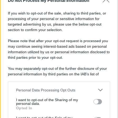
Do Not Process My Personal Information
Iscriviti alla nostra Newsletter
If you wish to opt-out of the sale, sharing to third parties, or
Iscriviti alla nostra newsletter per non perdere le ultime
processing of your personal or sensitive information for
novità
targeted advertising by us, please use the below opt-out
section to confirm your selection.
Iscriviti Ora
Please note that after your opt-out request is processed you
may continue seeing interest-based ads based on personal
information utilized by us or personal information disclosed to
third parties prior to your opt-out.
You may separately opt-out of the further disclosure of your
personal information by third parties on the IAB’s list of
© 2026 | Ediservice s.r.l. 95126 Catania – Via Principe
downstream participants.
Nicola, 22 – P.IVA: 01153210875 – Cciaa Catania n.
Personal Data Processing Opt Outs
This information may also be disclosed by us to third parties
01153210875 – Quotidiano di Sicilia usufruisce dei
on the IAB’s List of Downstream Participants that may further
contributi di cui al D.lgs n. 70/2017
I want to opt-out of the Sharing of my
disclose it to other third parties.
personal data.
Opted In