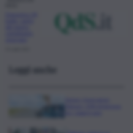
giorno
Domenica 24
luglio, santo
del giorno,
compleanni,
oroscopo
23 Luglio 2022
Leggi anche
Turismo, Osservatorio
Telepass: +20% di interesse
per i viaggi in auto
Palermo, rapina in un