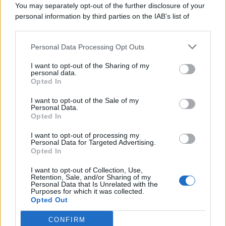
You may separately opt-out of the further disclosure of your
personal information by third parties on the IAB’s list of
© 2026 | Ediservice s.r.l. 95126 Catania – Via Principe
downstream participants.
Nicola, 22 – P.IVA: 01153210875 – Cciaa Catania n.
Personal Data Processing Opt Outs
This information may also be disclosed by us to third parties
01153210875 – Quotidiano di Sicilia usufruisce dei
on the IAB’s List of Downstream Participants that may further
contributi di cui al D.lgs n. 70/2017
I want to opt-out of the Sharing of my
disclose it to other third parties.
personal data.
Opted In
I want to opt-out of the Sale of my
Personal Data.
Chi Siamo
Opted In
Fondazione Etica e Valori Marilù Tregua
Fondatore Carlo Alberto Tregua
Lavora con noi
I want to opt-out of processing my
Personal Data for Targeted Advertising.
Gerenza
Opted In
I want to opt-out of Collection, Use,
Retention, Sale, and/or Sharing of my
Personal Data that Is Unrelated with the
Purposes for which it was collected.
Opted Out
Scarica l’app
CONFIRM