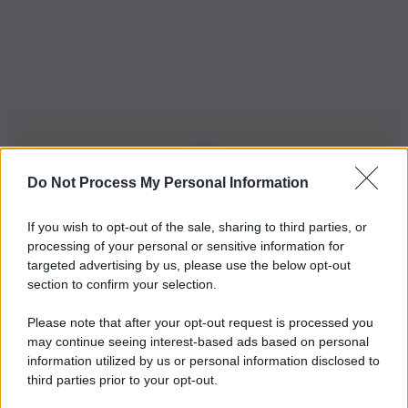
Do Not Process My Personal Information
Iscriviti alla nostra Newsletter
If you wish to opt-out of the sale, sharing to third parties, or
Iscriviti alla nostra newsletter per non perdere le ultime
processing of your personal or sensitive information for
novità
targeted advertising by us, please use the below opt-out
section to confirm your selection.
Iscriviti Ora
Please note that after your opt-out request is processed you
may continue seeing interest-based ads based on personal
information utilized by us or personal information disclosed to
third parties prior to your opt-out.