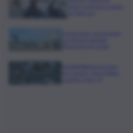
centro scommesse: bottino
da 5mila euro
Eruzione Etna, voli ripristinati
con effetto immediato
all’aeroporto di Catania
Mondiali Wakeboard: primo
oro è azzurro, Noa Gualtieri
campione Under 14