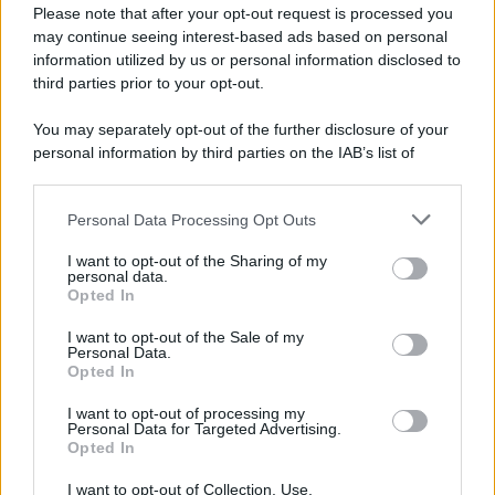
Please note that after your opt-out request is processed you
may continue seeing interest-based ads based on personal
information utilized by us or personal information disclosed to
third parties prior to your opt-out.
You may separately opt-out of the further disclosure of your
personal information by third parties on the IAB’s list of
© 2026 | Ediservice s.r.l. 95126 Catania – Via Principe
downstream participants.
Nicola, 22 – P.IVA: 01153210875 – Cciaa Catania n.
Personal Data Processing Opt Outs
This information may also be disclosed by us to third parties
01153210875 – Quotidiano di Sicilia usufruisce dei
on the IAB’s List of Downstream Participants that may further
contributi di cui al D.lgs n. 70/2017
I want to opt-out of the Sharing of my
disclose it to other third parties.
personal data.
Opted In
I want to opt-out of the Sale of my
Personal Data.
Chi Siamo
Opted In
Fondazione Etica e Valori Marilù Tregua
Fondatore Carlo Alberto Tregua
Lavora con noi
I want to opt-out of processing my
Personal Data for Targeted Advertising.
Gerenza
Opted In
I want to opt-out of Collection, Use,