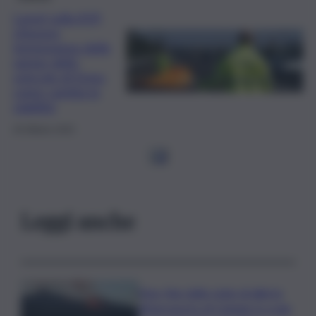
Lavori sulla A19,
chiusura
temporanea delle
rampe dello
svincolo di Enna:
come cambia la
viabilità
29 Ottobre 2025
1
2
Leggi anche
Etna, fine dello stato di allerta
all’aeroporto di Catania: lo scalo