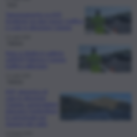
Enna
Tamponamento su A19,
incidente tra due mezzi: traffico
e code in direzione Catania
13 Luglio 2026
Palermo
Auto si ribalta in galleria
sull’A19 Palermo-Catania,
traffico rallentato
12 Luglio 2026
Palermo
A19, domenica di
caos in direzione
Catania: automobilisti
piazzano l’ombrellone
in autostrada per
ripararsi dal caldo
22 Giugno 2026