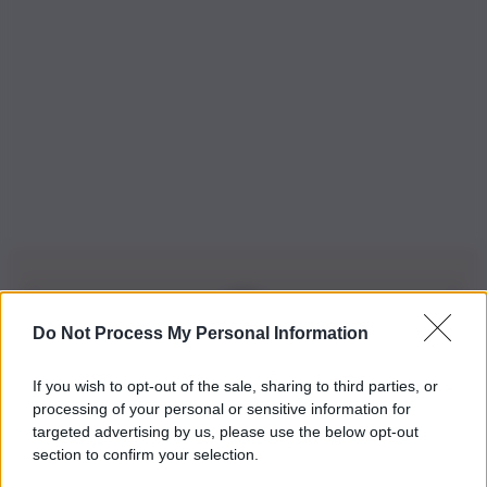
Do Not Process My Personal Information
Iscriviti alla nostra Newsletter
If you wish to opt-out of the sale, sharing to third parties, or
Iscriviti alla nostra newsletter per non perdere le ultime
processing of your personal or sensitive information for
novità
targeted advertising by us, please use the below opt-out
section to confirm your selection.
Iscriviti Ora