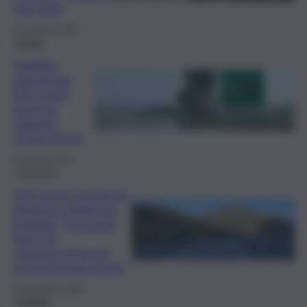
coinvolto
14 Gennaio 2026
Sanità
Viabilità
autostrada
A19: inizio
lavori su
viadotto
Cinque Archi
8 Gennaio 2026
Trasporti
A19, lavori conclusi in
anticipo a Bagheria.
Schifani: “Prosegue
Piano di
manutenzione per
un’autostrada sicura”
21 Novembre 2025
Viabilità