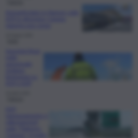
Palermo
Autoarticolato in fiamme sulla
A19 in direzione Catania,
riaperta una corsia
16 Giugno 2026
Sicilia
Ispezioni Anas
nelle
autostrade
siciliane,
limitazioni su
A19 e A29
16 Aprile 2026
Palermo
A19,
tamponamento e
rallentamenti
sulla “Palermo-
Catania”: il tratto