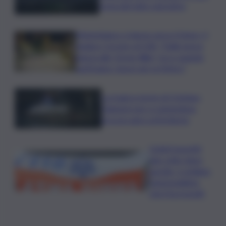
torna del tutto operativo
Misterbianco si lancia verso il futuro, il
sindaco Corsaro al QdS: “Dalla nuova
piazza alla ‘Green Way’, ecco quando
partiranno i lavori per la Metro”
La tragica morte di Cristiano
Giamporcaro a Lampedusa,
procura apre un’inchiesta
Ciclisti investiti
due volte dopo
una lite, è siciliano
l’automobilista
che li ha travolti