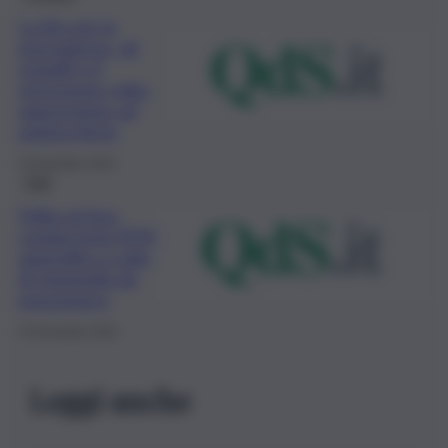
La lite per la
precedenza, gli
schiaffi e il
retrovisore rotto:
aggressione ad
autista Amts
3 Novembre 2023
Fatti
Follia sul bus,
conducente ATM
aggredito a colpi
di stampella da
passeggero
15 Dicembre 2022
Leggi anche