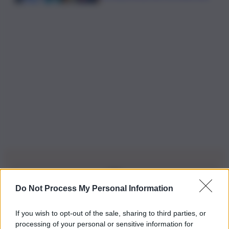
Do Not Process My Personal Information
Iscriviti alla nostra Newsletter
If you wish to opt-out of the sale, sharing to third parties, or
Iscriviti alla nostra newsletter per non perdere le ultime
processing of your personal or sensitive information for