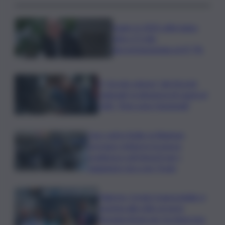
Sogin: in 2025 utile balza
oltre 2,5 mln,
decommissioning al 47,7%
Il “circolo vizioso” dei tirocini
regionali, la denuncia di Lauria al
QdS: “Non sono funzionali”
Caro voli in Sicilia, la Regione
proroga i rimborsi: la nuova
scadenza e gli importi per i
viaggiatori da e per l’Isola
Palermo, il molo trapezoidale si
avvicina alla città: al via la
fermata Amat per tre linee bus