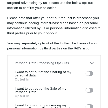
novità
targeted advertising by us, please use the below opt-out
section to confirm your selection.
Iscriviti Ora
Please note that after your opt-out request is processed you
may continue seeing interest-based ads based on personal
information utilized by us or personal information disclosed to
third parties prior to your opt-out.
You may separately opt-out of the further disclosure of your
personal information by third parties on the IAB’s list of
© 2026 | Ediservice s.r.l. 95126 Catania – Via Principe
downstream participants.
Nicola, 22 – P.IVA: 01153210875 – Cciaa Catania n.
Personal Data Processing Opt Outs
This information may also be disclosed by us to third parties
01153210875 – Quotidiano di Sicilia usufruisce dei
on the IAB’s List of Downstream Participants that may further
contributi di cui al D.lgs n. 70/2017
I want to opt-out of the Sharing of my
disclose it to other third parties.
personal data.
Opted In
I want to opt-out of the Sale of my
Personal Data.
Chi Siamo
Opted In
Fondazione Etica e Valori Marilù Tregua
Fondatore Carlo Alberto Tregua
Lavora con noi
I want to opt-out of processing my