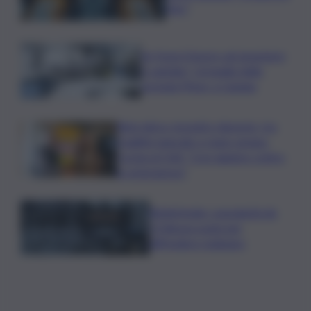
l’iter”
Se fosse il lavoro ad assumere
il capitale? Un’analisi della
vicenda Pfizer a Catania
Rete idrica, incendi e dissesto, tra
fragilità naturale e mano umana.
Cocina al QdS: “Così agiamo contro
le emergenze”
Bitdefender: popolarità de
L’Odissea usata per
diffondere malware