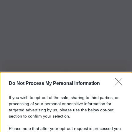
Do Not Process My Personal Information
Iscriviti alla nostra Newsletter
If you wish to opt-out of the sale, sharing to third parties, or
Iscriviti alla nostra newsletter per non perdere le ultime
processing of your personal or sensitive information for
novità
targeted advertising by us, please use the below opt-out
section to confirm your selection.
Iscriviti Ora
Please note that after your opt-out request is processed you