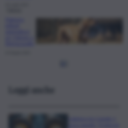
18 Luglio 2024
Palermo
Palermo,
pitbull
aggredisce
un 13enne a
Sferracavallo
24 Giugno 2024
1
2
Leggi anche
Collettore Aci Castello, il
nuovo appello: “Si sblocchi