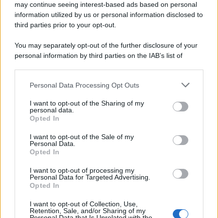
may continue seeing interest-based ads based on personal
information utilized by us or personal information disclosed to
third parties prior to your opt-out.
You may separately opt-out of the further disclosure of your
personal information by third parties on the IAB’s list of
© 2026 | Ediservice s.r.l. 95126 Catania – Via Principe
downstream participants.
Nicola, 22 – P.IVA: 01153210875 – Cciaa Catania n.
Personal Data Processing Opt Outs
This information may also be disclosed by us to third parties
01153210875 – Quotidiano di Sicilia usufruisce dei
on the IAB’s List of Downstream Participants that may further
contributi di cui al D.lgs n. 70/2017
I want to opt-out of the Sharing of my
disclose it to other third parties.
personal data.
Opted In
I want to opt-out of the Sale of my
Personal Data.
Chi Siamo
Opted In
Fondazione Etica e Valori Marilù Tregua
Fondatore Carlo Alberto Tregua
Lavora con noi
I want to opt-out of processing my
Personal Data for Targeted Advertising.
Gerenza
Opted In
I want to opt-out of Collection, Use,
Retention, Sale, and/or Sharing of my
Personal Data that Is Unrelated with the