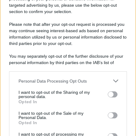
novità
targeted advertising by us, please use the below opt-out
section to confirm your selection.
Iscriviti Ora
Please note that after your opt-out request is processed you
may continue seeing interest-based ads based on personal
information utilized by us or personal information disclosed to
third parties prior to your opt-out.
You may separately opt-out of the further disclosure of your
personal information by third parties on the IAB’s list of
© 2026 | Ediservice s.r.l. 95126 Catania – Via Principe
downstream participants.
Nicola, 22 – P.IVA: 01153210875 – Cciaa Catania n.
Personal Data Processing Opt Outs
This information may also be disclosed by us to third parties
01153210875 – Quotidiano di Sicilia usufruisce dei
on the IAB’s List of Downstream Participants that may further
contributi di cui al D.lgs n. 70/2017
I want to opt-out of the Sharing of my
disclose it to other third parties.
personal data.
Opted In
I want to opt-out of the Sale of my
Personal Data.
Chi Siamo
Opted In
Fondazione Etica e Valori Marilù Tregua
Fondatore Carlo Alberto Tregua
Lavora con noi
I want to opt-out of processing my