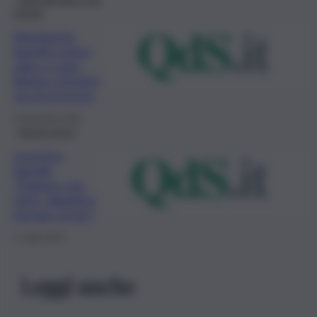
mondo
Margherita
Agnelli contro
John e Lapo
Elkann: lunedì il
via al processo
5 Novembre 2022
Mondo Sport
Juventus,
Agnelli,
“Dialogo con
Uefa, obiettivo
tornare al top”
1 Luglio 2021
Leggi anche