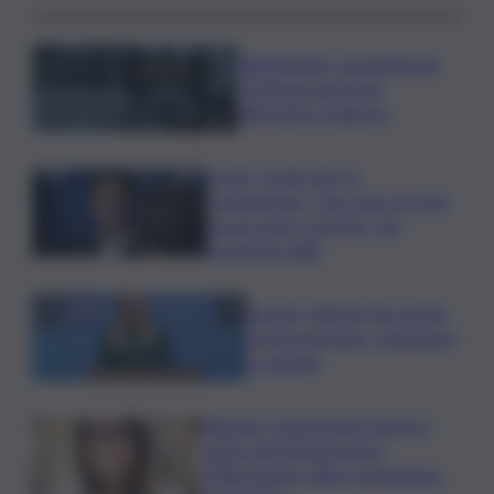
Bitdefender: popolarità de
L’Odissea usata per
diffondere malware
Covid, ‘Conte-day’ in
commissione: “non sono un eroe
ma un uomo corretto, non
troverete nulla”
Guccini, Meloni: l’ho amato
e mi ha formato, continuerò
a cantarlo
Palermo, l’operazione Varchi è
anche nel Sottogoverno:
D’Alessandro nella commissione