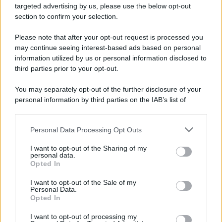
novità
targeted advertising by us, please use the below opt-out
section to confirm your selection.
Iscriviti Ora
Please note that after your opt-out request is processed you
may continue seeing interest-based ads based on personal
information utilized by us or personal information disclosed to
third parties prior to your opt-out.
You may separately opt-out of the further disclosure of your
personal information by third parties on the IAB’s list of
© 2026 | Ediservice s.r.l. 95126 Catania – Via Principe
downstream participants.
Nicola, 22 – P.IVA: 01153210875 – Cciaa Catania n.
Personal Data Processing Opt Outs
This information may also be disclosed by us to third parties
01153210875 – Quotidiano di Sicilia usufruisce dei
on the IAB’s List of Downstream Participants that may further
contributi di cui al D.lgs n. 70/2017
I want to opt-out of the Sharing of my
disclose it to other third parties.
personal data.
Opted In
I want to opt-out of the Sale of my
Personal Data.
Chi Siamo
Opted In
Fondazione Etica e Valori Marilù Tregua
Fondatore Carlo Alberto Tregua
Lavora con noi
I want to opt-out of processing my