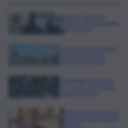
Palermo, rapina in un
centro scommesse: bottino
da 5mila euro
Eruzione Etna, voli ripristinati
con effetto immediato
all’aeroporto di Catania
Mondiali Wakeboard: primo
oro è azzurro, Noa Gualtieri
campione Under 14
Dalla Sicilia a Roma, politici in
ferie tra urgenze e progetti
elettorali