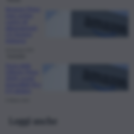
Amazon Prime,
class action
contro gli
abbonamenti:
c’è l’ipotesi
rimborso
28 Gennaio 2025
Economia
Festa delle
Offerte Prime
2024: sconti
imperdibili l’8 e
il 9 ottobre
6 Ottobre 2024
Leggi anche