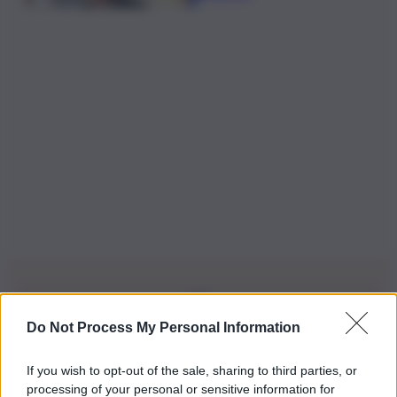
Do Not Process My Personal Information
Iscriviti alla nostra Newsletter
If you wish to opt-out of the sale, sharing to third parties, or
Iscriviti alla nostra newsletter per non perdere le ultime
processing of your personal or sensitive information for