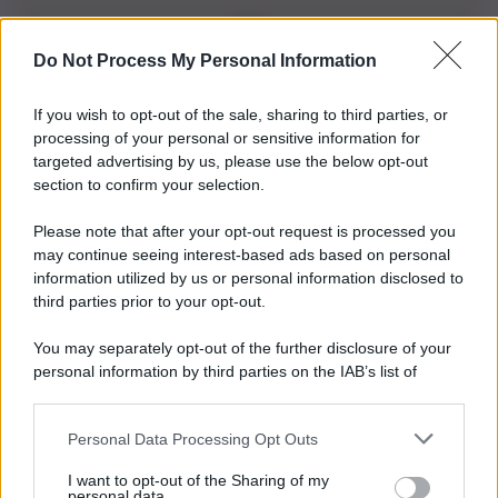
Do Not Process My Personal Information
Iscriviti alla nostra Newsletter
If you wish to opt-out of the sale, sharing to third parties, or
Iscriviti alla nostra newsletter per non perdere le ultime
processing of your personal or sensitive information for
novità
targeted advertising by us, please use the below opt-out
section to confirm your selection.
Iscriviti Ora
Please note that after your opt-out request is processed you
may continue seeing interest-based ads based on personal
information utilized by us or personal information disclosed to
third parties prior to your opt-out.
You may separately opt-out of the further disclosure of your
personal information by third parties on the IAB’s list of
© 2026 | Ediservice s.r.l. 95126 Catania – Via Principe
downstream participants.
Nicola, 22 – P.IVA: 01153210875 – Cciaa Catania n.
Personal Data Processing Opt Outs
This information may also be disclosed by us to third parties
01153210875 – Quotidiano di Sicilia usufruisce dei
on the IAB’s List of Downstream Participants that may further
contributi di cui al D.lgs n. 70/2017
I want to opt-out of the Sharing of my
disclose it to other third parties.
personal data.