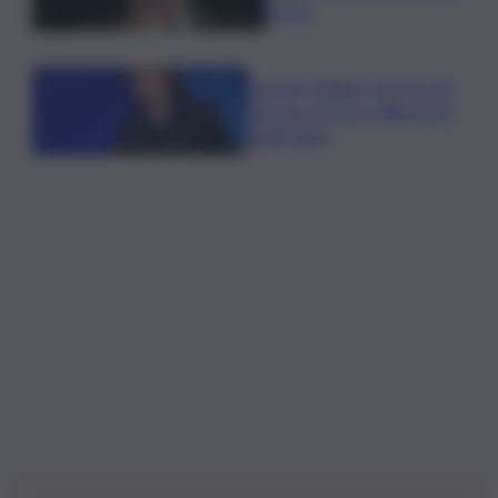
poeta
Guccini, Schlein: non ha mai
smesso di stare dalla parte
degli ultimi