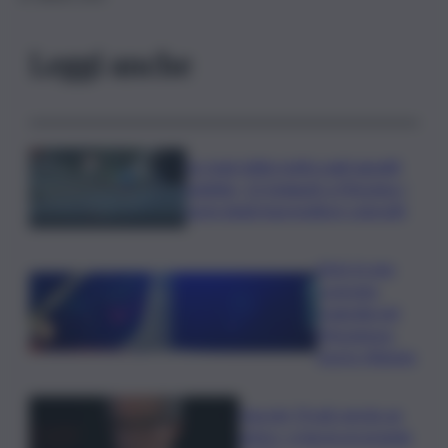
Leggi anche
Le mani della mafia sugli appalti
pubblici, 12 indagati a Messina: i
nomi degli imprenditori coinvolti
Auto in una
scarpata,
tragedia nel
Messinese:
morto 40enne
Guccini, Prodi: perdo un
amico, ci lascia un grande