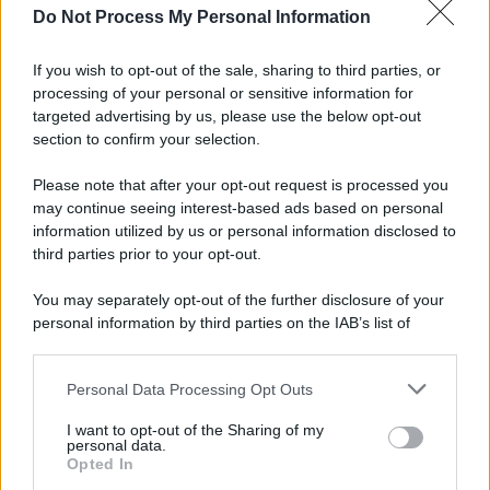
Do Not Process My Personal Information
Iscriviti alla nostra Newsletter
If you wish to opt-out of the sale, sharing to third parties, or
Iscriviti alla nostra newsletter per non perdere le ultime
processing of your personal or sensitive information for
novità
targeted advertising by us, please use the below opt-out
section to confirm your selection.
Iscriviti Ora
Please note that after your opt-out request is processed you
may continue seeing interest-based ads based on personal
information utilized by us or personal information disclosed to
third parties prior to your opt-out.
You may separately opt-out of the further disclosure of your
personal information by third parties on the IAB’s list of
© 2026 | Ediservice s.r.l. 95126 Catania – Via Principe
downstream participants.
Nicola, 22 – P.IVA: 01153210875 – Cciaa Catania n.
Personal Data Processing Opt Outs
This information may also be disclosed by us to third parties
01153210875 – Quotidiano di Sicilia usufruisce dei
on the IAB’s List of Downstream Participants that may further
contributi di cui al D.lgs n. 70/2017
I want to opt-out of the Sharing of my
disclose it to other third parties.
personal data.
Opted In