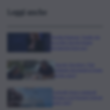
Leggi anche
Fiorella Mannoia: “Quello che
ha scritto Guccini rimane,
facciamone buon uso”
Guccini, Zucchero: “Stai
soltando dormendo in fondo
al mio cuore”
Contratti, Aran e sindacati
firmano Ccnl Funzioni Centrali
2025-2027