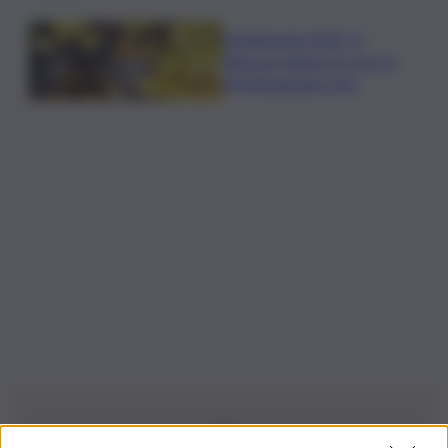
Vendemmia 2026, R.
Abruzzo riduce le rese di
Montepulciano Doc