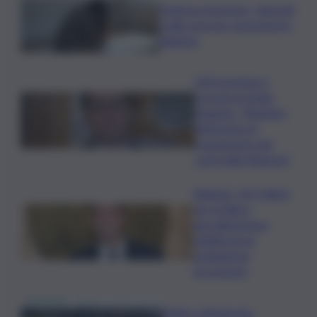
Violenza di genere, rilasciati
i nulla osta per assunzioni in
Regione
Ddl Coesione e
crescita in Sicilia,
Dagnino: “Risultato
dell’azione di
risanamento dei
conti della Regione”
Regione, 167 milioni
per la filiera
agroalimentare:
pubblicate le
graduatorie
provvisorie
Trittico Vitivinicolo: