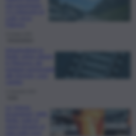
nel pomeriggio:
2,5 chilometri di
code verso
Palermo
15 Giugno 2025
Infrastrutture
Infrastrutture in
Sicilia, prime vittorie
in Manovra: dai
pedaggi autostradali
alle ferrovie, cosa
cambia
17 Dicembre 2024
Sicilia
Le “eterne
incompiute” della
Sicilia, tutte le
opere rimaste al
palo nelle nove