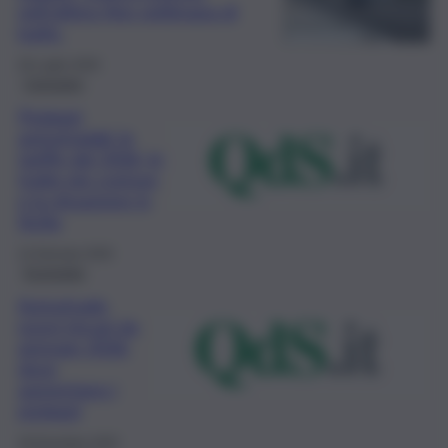
nell’ultimo fine settimana di
luglio
26 Luglio 2026
Consumo
Pedaggi
autostradali: le
tariffe del 2026, le
tratte più costose
e la situazione in
Sicilia
14 Gennaio 2026
Economia
Autostrade,
nuovi rincari da
gennaio 2026:
dove
aumentano i
pedaggi
29 Dicembre 2025