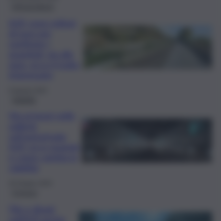
Infrastrutture
A20, nove milioni
di euro per
sostituire i
guardrail: via alla
gara, ecco il tratto
interessato
6 Agosto 2025
Viabilità
Via ai lavori nelle
gallerie
sull’autostrada
A20, ecco quando
e come cambia la
viabilità
30 Giugno 2025
Cronaca
File e disagi
sull’A19 anche