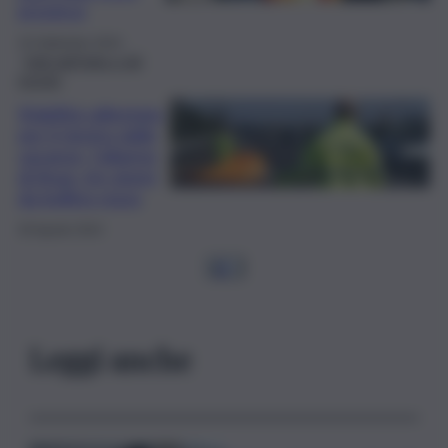
province
16 Settembre 2024
Fatti dall’Italia e dal
mondo
Viabilità rallentata
per il rientro dalle
vacanze, l’allarme
di Anas: tre giorni
da bollino rosso
30 Agosto 2024
1
2
…
Leggi anche