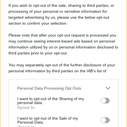
Iscriviti alla nostra Newsletter
If you wish to opt-out of the sale, sharing to third parties, or
Iscriviti alla nostra newsletter per non perdere le ultime
processing of your personal or sensitive information for
novità
targeted advertising by us, please use the below opt-out
section to confirm your selection.
Iscriviti Ora
Please note that after your opt-out request is processed you
may continue seeing interest-based ads based on personal
information utilized by us or personal information disclosed to
third parties prior to your opt-out.
You may separately opt-out of the further disclosure of your
personal information by third parties on the IAB’s list of
© 2026 | Ediservice s.r.l. 95126 Catania – Via Principe
downstream participants.
Nicola, 22 – P.IVA: 01153210875 – Cciaa Catania n.
Personal Data Processing Opt Outs
This information may also be disclosed by us to third parties
01153210875 – Quotidiano di Sicilia usufruisce dei
on the IAB’s List of Downstream Participants that may further
contributi di cui al D.lgs n. 70/2017
I want to opt-out of the Sharing of my
disclose it to other third parties.
personal data.
Opted In
I want to opt-out of the Sale of my
Personal Data.
Chi Siamo