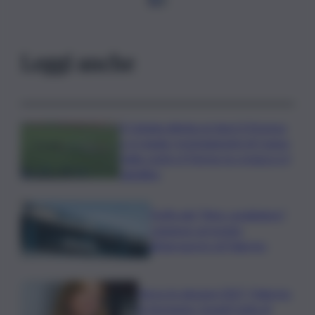
Leggi anche
Il Catania elimina ai rigori il Vicenza
e si regala i trentaduesimi di Coppa
Italia contro il Parma: la cronaca e il
tabellino
Truffa del “finto carabiniere”,
catanese arrestato
all’aeroporto di Palermo
Verso le elezioni 2027, Palermo
in fermento: l’avanti tutta di