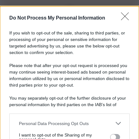
Do Not Process My Personal Information
Iscriviti alla nostra Newsletter
If you wish to opt-out of the sale, sharing to third parties, or
Iscriviti alla nostra newsletter per non perdere le ultime
processing of your personal or sensitive information for
novità
targeted advertising by us, please use the below opt-out
section to confirm your selection.
Iscriviti Ora
Please note that after your opt-out request is processed you
may continue seeing interest-based ads based on personal
information utilized by us or personal information disclosed to
third parties prior to your opt-out.
You may separately opt-out of the further disclosure of your
personal information by third parties on the IAB’s list of
© 2026 | Ediservice s.r.l. 95126 Catania – Via Principe
downstream participants.
Nicola, 22 – P.IVA: 01153210875 – Cciaa Catania n.
Personal Data Processing Opt Outs
This information may also be disclosed by us to third parties
01153210875 – Quotidiano di Sicilia usufruisce dei
on the IAB’s List of Downstream Participants that may further
contributi di cui al D.lgs n. 70/2017
I want to opt-out of the Sharing of my
disclose it to other third parties.