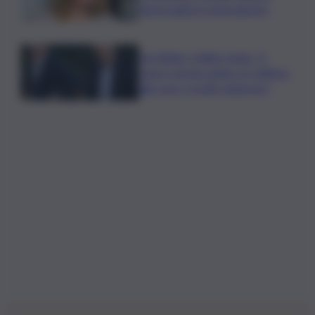
Varchi agita il centrodestra
Joe Biden, il figlio rivela: “Il
cancro di mio padre si è diffuso
alle ossa, è molto doloroso”