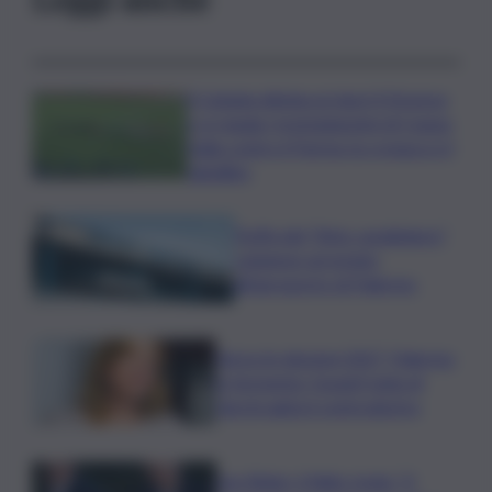
Il Catania elimina ai rigori il Vicenza
e si regala i trentaduesimi di Coppa
Italia contro il Parma: la cronaca e il
tabellino
Truffa del “finto carabiniere”,
catanese arrestato
all’aeroporto di Palermo
Verso le elezioni 2027, Palermo
in fermento: l’avanti tutta di
Varchi agita il centrodestra
Joe Biden, il figlio rivela: “Il