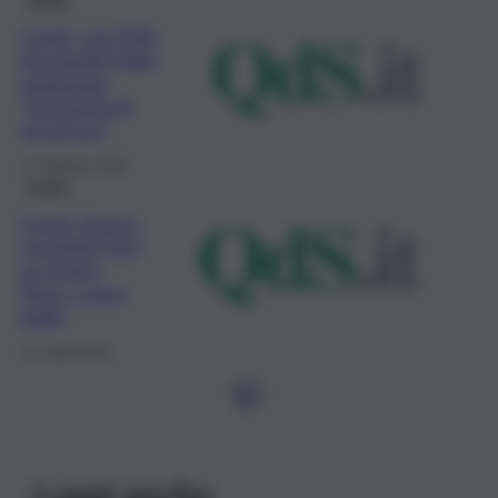
Covid, con 95%
di protetti Italia
raggiunge
“immunità di
sicurezza”
17 Febbraio 2022
Sanità
Covid, Franco
Locatelli (Cts)
su Green
Pass e zona
gialla
21 Luglio 2021
1
2
Leggi anche