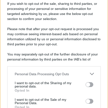
Iscriviti alla nostra Newsletter
If you wish to opt-out of the sale, sharing to third parties, or
Iscriviti alla nostra newsletter per non perdere le ultime
processing of your personal or sensitive information for
novità
targeted advertising by us, please use the below opt-out
section to confirm your selection.
Iscriviti Ora
Please note that after your opt-out request is processed you
may continue seeing interest-based ads based on personal
information utilized by us or personal information disclosed to
third parties prior to your opt-out.
You may separately opt-out of the further disclosure of your
personal information by third parties on the IAB’s list of
© 2026 | Ediservice s.r.l. 95126 Catania – Via Principe
downstream participants.
Nicola, 22 – P.IVA: 01153210875 – Cciaa Catania n.
Personal Data Processing Opt Outs
This information may also be disclosed by us to third parties
01153210875 – Quotidiano di Sicilia usufruisce dei
on the IAB’s List of Downstream Participants that may further
contributi di cui al D.lgs n. 70/2017
I want to opt-out of the Sharing of my
disclose it to other third parties.
personal data.
Opted In
I want to opt-out of the Sale of my
Personal Data.
Chi Siamo
Opted In
Fondazione Etica e Valori Marilù Tregua