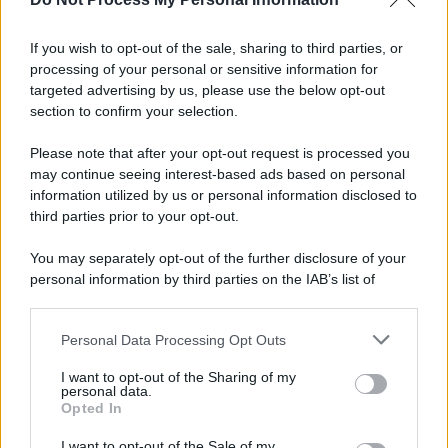
Iscriviti alla nostra Newsletter
If you wish to opt-out of the sale, sharing to third parties, or
Iscriviti alla nostra newsletter per non perdere le ultime
processing of your personal or sensitive information for
novità
targeted advertising by us, please use the below opt-out
section to confirm your selection.
Iscriviti Ora
Please note that after your opt-out request is processed you
may continue seeing interest-based ads based on personal
information utilized by us or personal information disclosed to
third parties prior to your opt-out.
You may separately opt-out of the further disclosure of your
personal information by third parties on the IAB’s list of
© 2026 | Ediservice s.r.l. 95126 Catania – Via Principe
downstream participants.
Nicola, 22 – P.IVA: 01153210875 – Cciaa Catania n.
Personal Data Processing Opt Outs
This information may also be disclosed by us to third parties
01153210875 – Quotidiano di Sicilia usufruisce dei
on the IAB’s List of Downstream Participants that may further
contributi di cui al D.lgs n. 70/2017
I want to opt-out of the Sharing of my
disclose it to other third parties.
personal data.
Opted In
I want to opt-out of the Sale of my