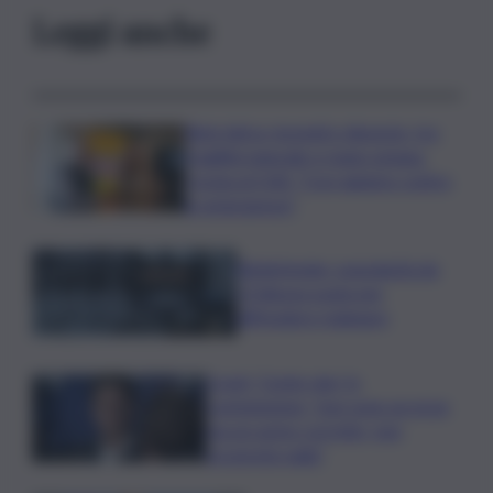
Leggi anche
Rete idrica, incendi e dissesto, tra
fragilità naturale e mano umana.
Cocina al QdS: “Così agiamo contro
le emergenze”
Bitdefender: popolarità de
L’Odissea usata per
diffondere malware
Covid, ‘Conte-day’ in
commissione: “non sono un eroe
ma un uomo corretto, non
troverete nulla”