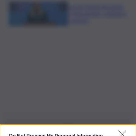
Guccini, Meloni: l’ho amato
e mi ha formato, continuerò
a cantarlo
Do Not Process My Personal Information