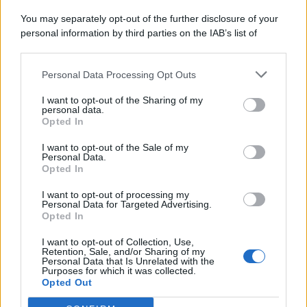
You may separately opt-out of the further disclosure of your
personal information by third parties on the IAB’s list of
© 2026 | Ediservice s.r.l. 95126 Catania – Via Principe
downstream participants.
Nicola, 22 – P.IVA: 01153210875 – Cciaa Catania n.
Personal Data Processing Opt Outs
This information may also be disclosed by us to third parties
01153210875 – Quotidiano di Sicilia usufruisce dei
on the IAB’s List of Downstream Participants that may further
contributi di cui al D.lgs n. 70/2017
I want to opt-out of the Sharing of my
disclose it to other third parties.
personal data.
Opted In
I want to opt-out of the Sale of my
Personal Data.
Chi Siamo
Opted In
Fondazione Etica e Valori Marilù Tregua
Fondatore Carlo Alberto Tregua
Lavora con noi
I want to opt-out of processing my
Personal Data for Targeted Advertising.
Gerenza
Opted In
I want to opt-out of Collection, Use,
Retention, Sale, and/or Sharing of my
Personal Data that Is Unrelated with the
Purposes for which it was collected.
Opted Out
Scarica l’app