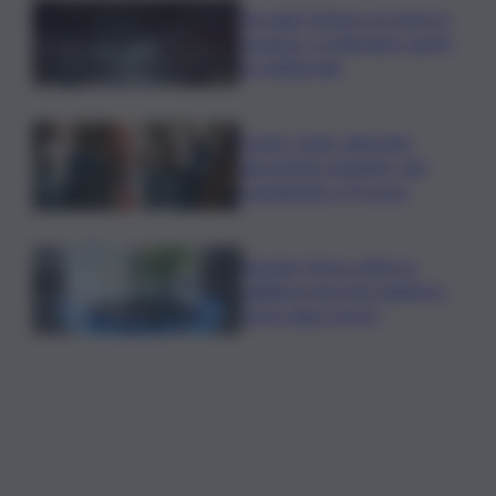
Da oggi Camere un mese in
vacanza, a settembre sprint
su l.elettorale
Covid, Conte: deposito
documento anonimo, già
consegnato a Procura
Energia, Arera rafforza
vigilanza mercato elettrico:
forte rialzo prezzi