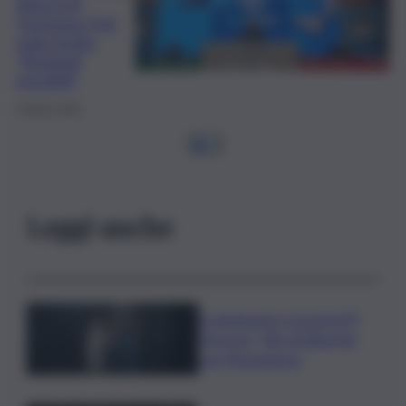
fiducia di
Tommaso Foti
nella Sicilia:
“Risultati
possibili”
4 Aprile 2025
1
2
…
Leggi anche
In anteprima a Locarno79
“Armony”, film di Albertini
con Mastandrea