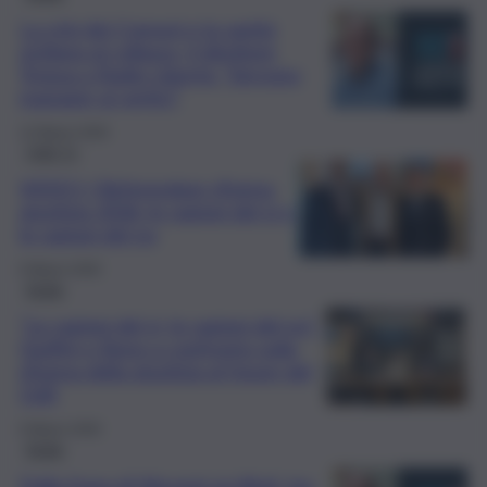
La crisi dei Comuni e la sanità
siciliana al collasso, il direttore
Tregua a Radio Libertà: “Servono
manager ai vertici”
12 Marzo 2026
QdS Tv
VIDEO | Referendum riforma
giustizia 2026: le ragioni del sì e
le ragioni del no
6 Marzo 2026
Sicilia
“Le ragioni del sì, le ragioni del no”:
Giuffrè e Bono a confronto sulla
riforma della giustizia al forum del
QdS
6 Marzo 2026
Sicilia
Dalla frana di Niscemi ai rifiuti, tra