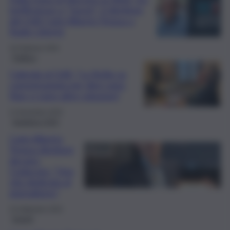
inefficienze e “favori”: il direttore
del QdS Carlo Alberto Tregua a
Radio Libertà
16 Febbraio 2026
Politica
Calenda al QdS: “La Sicilia va
commissariata per dieci anni.
Non ci sono altre soluzioni”
11 Novembre 2025
Iniziative QDS
Carlo Alberto
Tregua direttore
decano,
Codacons: “Una
vita dedicata al
giornalismo”
23 Settembre 2025
Eventi