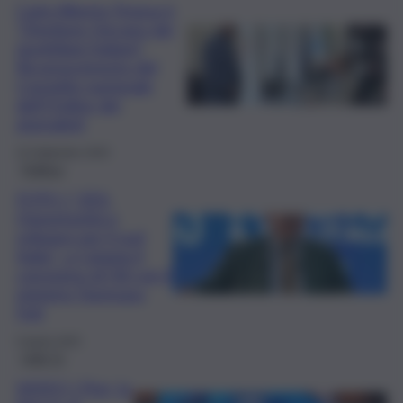
Carlo Alberto Tregua è
“Direttore Decano dei
quotidiani italiani”.
Riconoscimento del
Consiglio nazionale
dell’Ordine dei
giornalisti
23 Settembre 2025
Politica
FOTO | “ZES.
Opportunità e
sviluppo per il sud
Italia”: a Catania il
convegno di FdI con il
ministro Tommaso
Foti
5 Aprile 2025
QdS Tv
VIDEO | Pnrr, la