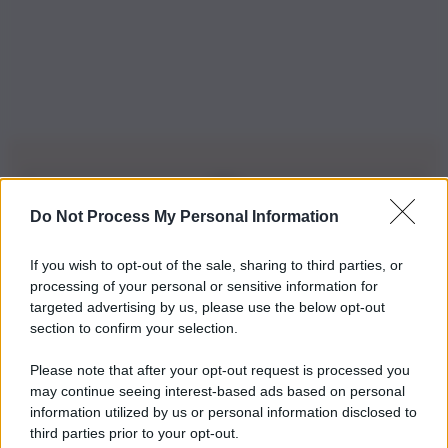
Do Not Process My Personal Information
Iscriviti alla nostra Newsletter
If you wish to opt-out of the sale, sharing to third parties, or
Iscriviti alla nostra newsletter per non perdere le ultime
processing of your personal or sensitive information for
novità
targeted advertising by us, please use the below opt-out
section to confirm your selection.
Iscriviti Ora
Please note that after your opt-out request is processed you
may continue seeing interest-based ads based on personal
information utilized by us or personal information disclosed to
third parties prior to your opt-out.