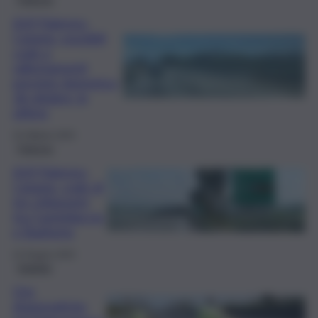
A19 Palermo-
Catania, possibili
code e
rallentamenti
previste domenica
26 ottobre: le
ultime
25 Ottobre 2025
Palermo
A19 Palermo-
Catania, code di
tre chilometri
tra Casteldaccia
e Bagheria
22 Giugno 2025
Viabilità
Ore
drammatiche