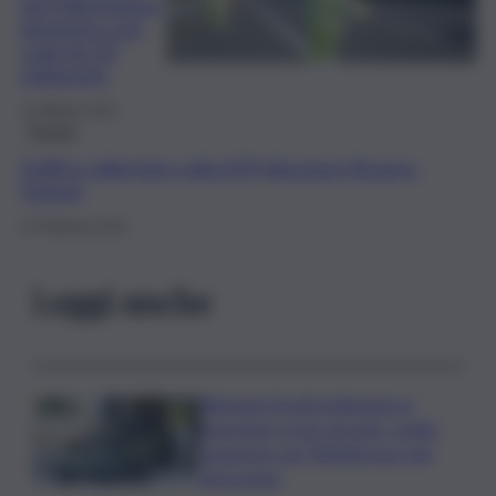
nel Palermitano:
domenica con
coda da 10
chilometri
13 Ottobre 2024
Trapani
Traffico rallentato sulla A29 direzione Alcamo-
Trapani
22 Febbraio 2022
Leggi anche
Ritenute fiscali trattenute ai
lavoratori e non versate, scatta
sequestro da 700mila euro nel
Siracusano