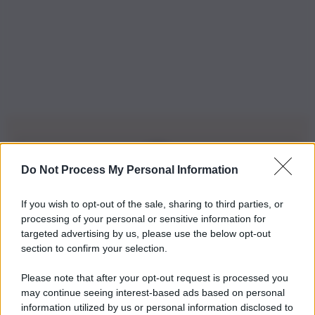
Do Not Process My Personal Information
Iscriviti alla nostra Newsletter
If you wish to opt-out of the sale, sharing to third parties, or
Iscriviti alla nostra newsletter per non perdere le ultime
processing of your personal or sensitive information for
novità
targeted advertising by us, please use the below opt-out
section to confirm your selection.
Iscriviti Ora
Please note that after your opt-out request is processed you
may continue seeing interest-based ads based on personal
information utilized by us or personal information disclosed to