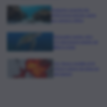
Ambiente: granchio blu,
ENEA testa metodo rapido
per estrarre chitina
Tartarughe marine: oltre
115 deposizioni seguite dal
Wwf in Sicilia
Cnr: Nuovo modello di IA
stima il volume dei ghiacciai
del pianeta