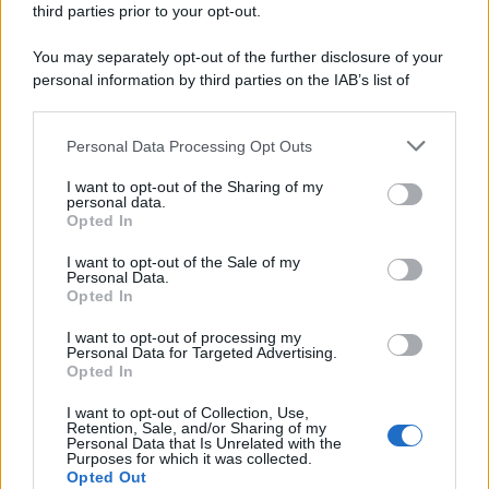
third parties prior to your opt-out.
You may separately opt-out of the further disclosure of your
personal information by third parties on the IAB’s list of
© 2026 | Ediservice s.r.l. 95126 Catania – Via Principe
downstream participants.
Nicola, 22 – P.IVA: 01153210875 – Cciaa Catania n.
Personal Data Processing Opt Outs
This information may also be disclosed by us to third parties
01153210875 – Quotidiano di Sicilia usufruisce dei
on the IAB’s List of Downstream Participants that may further
contributi di cui al D.lgs n. 70/2017
I want to opt-out of the Sharing of my
disclose it to other third parties.
personal data.
Opted In
I want to opt-out of the Sale of my
Personal Data.
Chi Siamo
Opted In
Fondazione Etica e Valori Marilù Tregua
Fondatore Carlo Alberto Tregua
Lavora con noi
I want to opt-out of processing my
Personal Data for Targeted Advertising.
Gerenza
Opted In
I want to opt-out of Collection, Use,
Retention, Sale, and/or Sharing of my
Personal Data that Is Unrelated with the
Purposes for which it was collected.
Opted Out
Scarica l’app