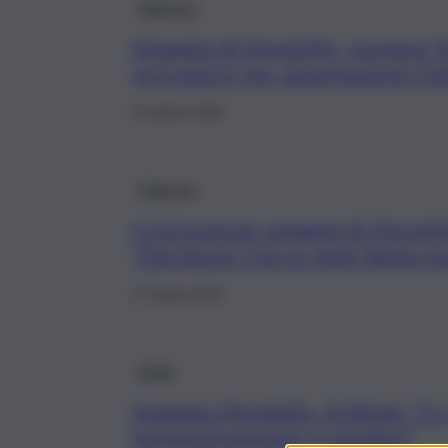
Palermo
Spiaggia di Mondello, sospese f
procedure per assegnazione lott
27 Aprile 2026
Palermo
Concessione spiaggia di Mondell
“Decisione Cga su Italo Belga mo
27 Aprile 2026
Sicilia
Spiaggia Mondello, Schifani: “Ci
tempestivamente in giudizio”