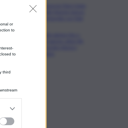
Consorzio Pinot Grigio
Delle Venezie rinnova
partnership con Fidal
sonal or
ection to
Caldo almeno fino a
Ferragosto: attesi 38-
39 gradi a Roma e
nterest-
Milano
closed to
 third
Downstream