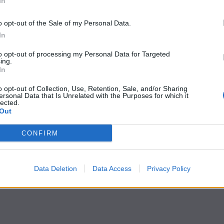
In
o opt-out of the Sale of my Personal Data.
 ricorso
In
entenza
to opt-out of processing my Personal Data for Targeted
ing.
In
o opt-out of Collection, Use, Retention, Sale, and/or Sharing
ersonal Data that Is Unrelated with the Purposes for which it
lected.
Out
CONFIRM
Data Deletion
Data Access
Privacy Policy