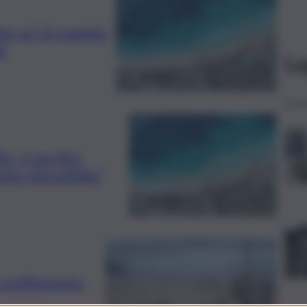
ino al 14 maggio
i
Le
o, Cracolici:
lto discutibile”
 costituiremo