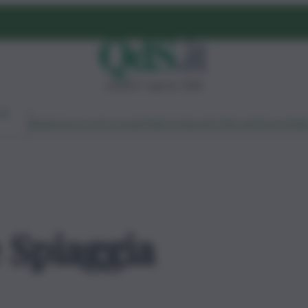
venerdì 7 agosto 2026
Ambiente
Lavoro
Economia
Politica
Cultura
Dai Mercati
Podcast
Vid
 Spiaggia