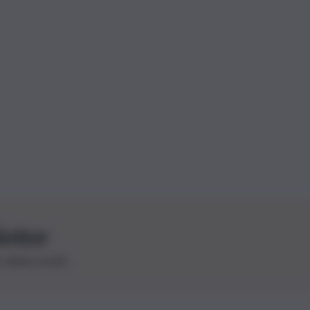
letter
le ultime novità