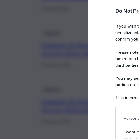
26 Aprile 2026
Do Not Pr
If you wish 
Palermo
sensitive in
confirm your
Spiaggia di Mondello, la Italo B
ricorso dopo decisione Tar
Please note
based ads b
third parties
25 Marzo 2026
You may sepa
parties on t
Palermo
This informa
Spiaggia di Mondello, Tar Palerm
Participants
ricorso della Italo Belga
Persona
25 Marzo 2026
I want t