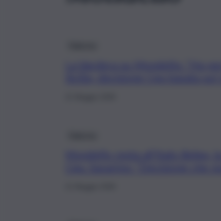
Palermo
La Vardera su Mondello: “Ha per
Sicilia, decisione Cga basata sul 
21 Maggio 2026
Palermo
Mondello resta all’Italo Belga, l
Cga. Savarino: “Decisione che n
21 Maggio 2026