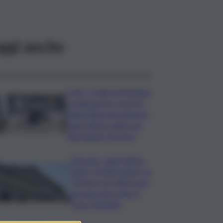
ggi anche
LIVE | Crollo di Pistunina,
continuano le ricerche
degli ultimi due dispersi:
oggi l’ultimo saluto ad
Alessandra Frazzica
Messina, oggi l’ultimo
saluto ad Alessandra: la
21enne è la vittima più
giovane del crollo al
rione Pistunina