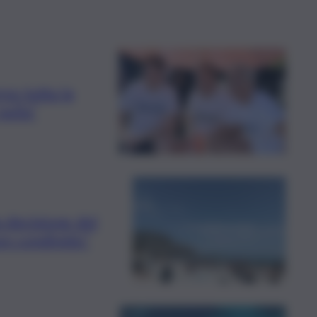
so tutta la
nulla”
a decisione del
on condivido”