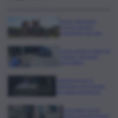
Turismo, Bluvacanze:
crescono giovani e
prenotazioni sotto data
Investe pedone e fugge nel
Catanese, denunciato
automobilista
Tragedia nel mare di
Lampedusa, morto giovane
sub colpito da gommone
A passeggio con una
pistola, arrestato giovane