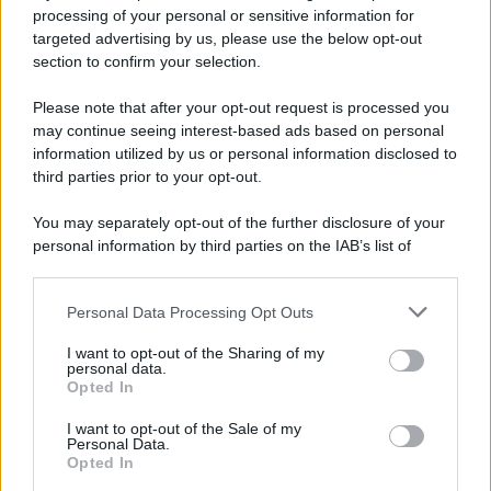
Iscriviti alla nostra newsletter per non perdere le ultime
processing of your personal or sensitive information for
novità
targeted advertising by us, please use the below opt-out
section to confirm your selection.
Iscriviti Ora
Please note that after your opt-out request is processed you
may continue seeing interest-based ads based on personal
information utilized by us or personal information disclosed to
third parties prior to your opt-out.
You may separately opt-out of the further disclosure of your
personal information by third parties on the IAB’s list of
© 2026 | Ediservice s.r.l. 95126 Catania – Via Principe
downstream participants.
Nicola, 22 – P.IVA: 01153210875 – Cciaa Catania n.
Personal Data Processing Opt Outs
This information may also be disclosed by us to third parties
01153210875 – Quotidiano di Sicilia usufruisce dei
on the IAB’s List of Downstream Participants that may further
contributi di cui al D.lgs n. 70/2017
I want to opt-out of the Sharing of my
disclose it to other third parties.
personal data.
Opted In
I want to opt-out of the Sale of my
Personal Data.
Chi Siamo
Opted In
Fondazione Etica e Valori Marilù Tregua
Fondatore Carlo Alberto Tregua