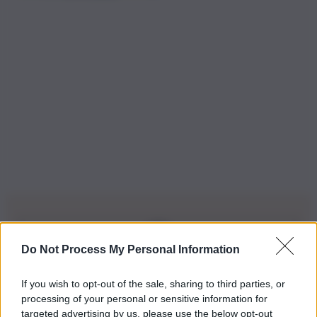
Do Not Process My Personal Information
Iscriviti alla nostra Newsletter
If you wish to opt-out of the sale, sharing to third parties, or
Iscriviti alla nostra newsletter per non perdere le ultime
processing of your personal or sensitive information for
novità
targeted advertising by us, please use the below opt-out