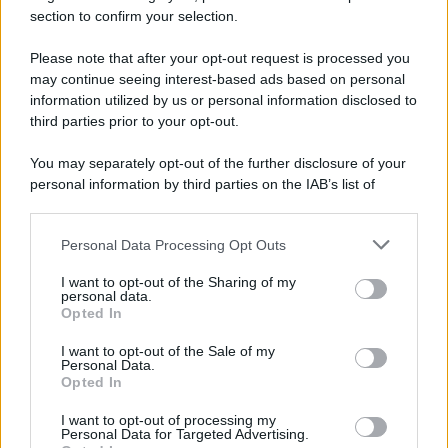
section to confirm your selection.
Iscriviti Ora
Please note that after your opt-out request is processed you
may continue seeing interest-based ads based on personal
information utilized by us or personal information disclosed to
third parties prior to your opt-out.
You may separately opt-out of the further disclosure of your
personal information by third parties on the IAB’s list of
© 2026 | Ediservice s.r.l. 95126 Catania – Via Principe
downstream participants.
Nicola, 22 – P.IVA: 01153210875 – Cciaa Catania n.
Personal Data Processing Opt Outs
This information may also be disclosed by us to third parties
01153210875 – Quotidiano di Sicilia usufruisce dei
on the IAB’s List of Downstream Participants that may further
contributi di cui al D.lgs n. 70/2017
I want to opt-out of the Sharing of my
disclose it to other third parties.
personal data.
Opted In
I want to opt-out of the Sale of my
Personal Data.
Chi Siamo
Opted In
Fondazione Etica e Valori Marilù Tregua
Fondatore Carlo Alberto Tregua
Lavora con noi
I want to opt-out of processing my
Personal Data for Targeted Advertising.
Gerenza