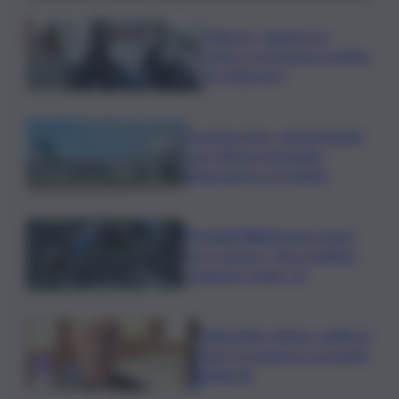
Palermo, rapina in un
centro scommesse: bottino
da 5mila euro
Eruzione Etna, voli ripristinati
con effetto immediato
all’aeroporto di Catania
Mondiali Wakeboard: primo
oro è azzurro, Noa Gualtieri
campione Under 14
Dalla Sicilia a Roma, politici in
ferie tra urgenze e progetti
elettorali