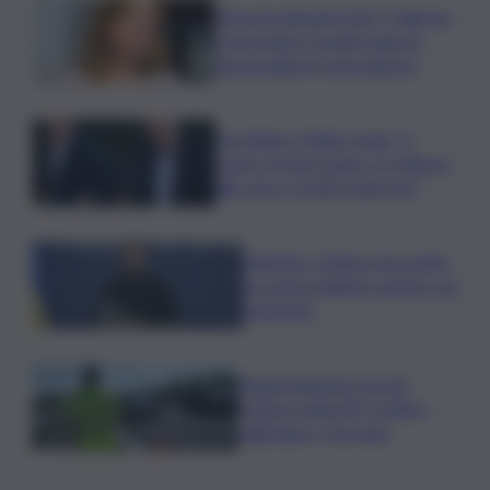
Verso le elezioni 2027, Palermo
in fermento: l’avanti tutta di
Varchi agita il centrodestra
Joe Biden, il figlio rivela: “Il
cancro di mio padre si è diffuso
alle ossa, è molto doloroso”
Zelensky: Stiamo lavorando
su nostra balistica anche con
Leonardo
Tamponamento tra più
vetture sulla A29, traffico
rallentato a Torretta