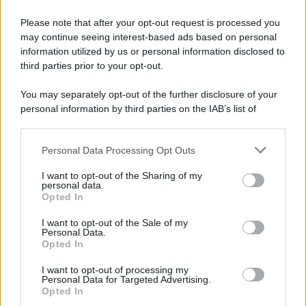
Please note that after your opt-out request is processed you
may continue seeing interest-based ads based on personal
information utilized by us or personal information disclosed to
third parties prior to your opt-out.
You may separately opt-out of the further disclosure of your
personal information by third parties on the IAB’s list of
© 2026 | Ediservice s.r.l. 95126 Catania – Via Principe
downstream participants.
Nicola, 22 – P.IVA: 01153210875 – Cciaa Catania n.
Personal Data Processing Opt Outs
This information may also be disclosed by us to third parties
01153210875 – Quotidiano di Sicilia usufruisce dei
on the IAB’s List of Downstream Participants that may further
contributi di cui al D.lgs n. 70/2017
I want to opt-out of the Sharing of my
disclose it to other third parties.
personal data.
Opted In
I want to opt-out of the Sale of my
Personal Data.
Chi Siamo
Opted In
Fondazione Etica e Valori Marilù Tregua
Fondatore Carlo Alberto Tregua
Lavora con noi
I want to opt-out of processing my
Personal Data for Targeted Advertising.
Gerenza
Opted In