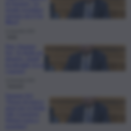
di Faraone: “Le
strade ricordano
sempre più il Far
West”
21 Dicembre 2025
Sicilia
Pnrr, Faraone
(Iv): “In Sicilia un
disastro, ritardi
incolmabili. Ecco
i numeri”
13 Dicembre 2025
Trasporti
Faraone (Iv):
“Prezzi di treni e
aerei per la Sicilia
folli, il governo
Meloni resta a
guardare”