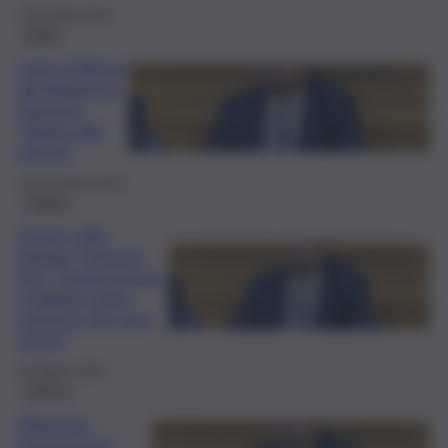
2 Dicembre 2025
Sicilia
Liste d’attesa
ad Agrigento,
Faraone:
“Siamo alla
deriva”
18 Novembre 2025
Politica
Ponte sullo
Stretto, Faraone
(Iv): “L’opera serve,
è Salvini come
ministro che non
serve”
30 Ottobre 2025
Politica
Manovra,
Faraone (Iv):