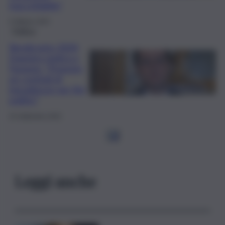
inaccettabile”
6 Ottobre 2025
Politica
Rendiconto 2024,
Dagnino replica a
Faraone: “Propone
un cocktail di
inesattezze per fini
politici”
25 Settembre 2025
1
2
Leggi anche