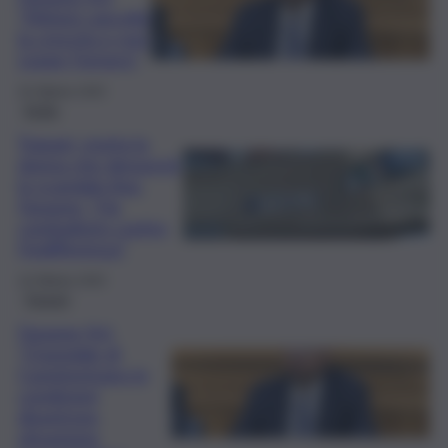
“Meloni cancella
la crescita e non
Legge Fornero”
25 Ottobre 2025
Sicilia
Trapani, morta la
donna che denunciò
lo scandalo Asp.
Faraone: “Ha
combattuto contro
l’indifferenza”
10 Ottobre 2025
Trapani
Faraone (Iv):
“Ospedale di
Castelvetrano in
condizioni
disastrose,
situazione