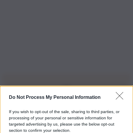
Do Not Process My Personal Information
Iscriviti alla nostra Newsletter
If you wish to opt-out of the sale, sharing to third parties, or
Iscriviti alla nostra newsletter per non perdere le ultime
processing of your personal or sensitive information for
novità
targeted advertising by us, please use the below opt-out
section to confirm your selection.
Iscriviti Ora