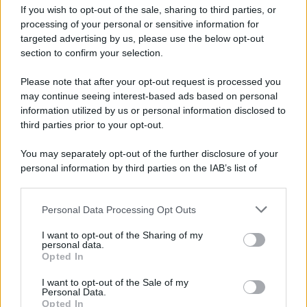
Iscriviti alla nostra Newsletter
If you wish to opt-out of the sale, sharing to third parties, or
Iscriviti alla nostra newsletter per non perdere le ultime
processing of your personal or sensitive information for
novità
targeted advertising by us, please use the below opt-out
section to confirm your selection.
Iscriviti Ora
Please note that after your opt-out request is processed you
may continue seeing interest-based ads based on personal
information utilized by us or personal information disclosed to
third parties prior to your opt-out.
You may separately opt-out of the further disclosure of your
personal information by third parties on the IAB’s list of
© 2026 | Ediservice s.r.l. 95126 Catania – Via Principe
downstream participants.
Nicola, 22 – P.IVA: 01153210875 – Cciaa Catania n.
Personal Data Processing Opt Outs
This information may also be disclosed by us to third parties
01153210875 – Quotidiano di Sicilia usufruisce dei
on the IAB’s List of Downstream Participants that may further
contributi di cui al D.lgs n. 70/2017
I want to opt-out of the Sharing of my
disclose it to other third parties.
personal data.
Opted In
I want to opt-out of the Sale of my
Personal Data.
Chi Siamo
Opted In
Fondazione Etica e Valori Marilù Tregua