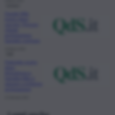
6 Marzo 2024
Cronaca
Davide Villa
morto dopo
vaccino, Procura
chiede
archiviazione:
famiglia contraria
14 Marzo 2023
Fatti
Poliziotto morto
dopo
AstraZeneca,
famiglia Villa si
oppone a richiesta
archiviazione
12 Gennaio 2022
Leggi anche