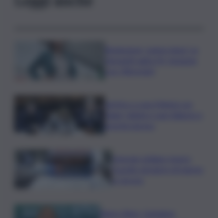
Risoluzione ‘campo largo’ su
Giorgetti agita Pd, tensione
con i Riformisti
Vertice a casa Meloni con
Tajani, Salvini e Lupi: bilancio e
priorità ripresa
Operaio siciliano muore
travolto da lastre di marmo
a Carrara
Banco Bpm, Castagna: