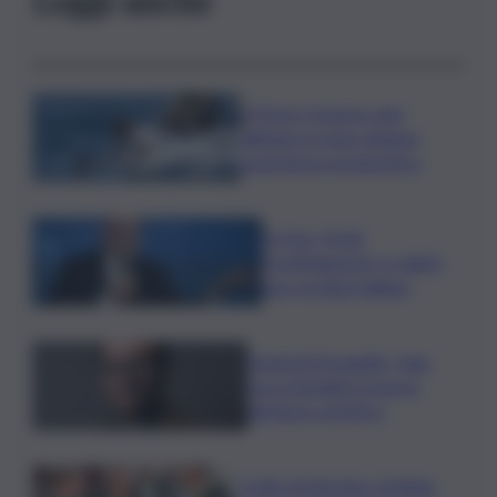
A Porto Cesareo vino
affinato in mare diviene
esperienza enoturistica
Ex Ilva, Orsini
(Confindustria): si valuta
una cordata italiana
David di Donatello, Gian
Luca Farinelli è il nuovo
direttore artistico
Crollo di Messina, Schifani