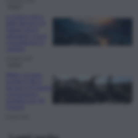
25 Gennaio 2025
Trapani
La nuova vasca
della discarica di
Trapani dovrà
attendere: nuovo
contrattempo in
cantiere
10 Ottobre 2024
Trapani
Rifiuti, un topo
manda in tilt la
discarica di Trapani:
conseguenze
negative per 78
Comuni
6 Agosto 2024
Leggi anche