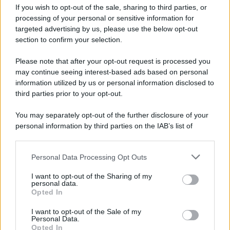
Iscriviti alla nostra Newsletter
If you wish to opt-out of the sale, sharing to third parties, or
Iscriviti alla nostra newsletter per non perdere le ultime
processing of your personal or sensitive information for
novità
targeted advertising by us, please use the below opt-out
section to confirm your selection.
Iscriviti Ora
Please note that after your opt-out request is processed you
may continue seeing interest-based ads based on personal
information utilized by us or personal information disclosed to
third parties prior to your opt-out.
You may separately opt-out of the further disclosure of your
personal information by third parties on the IAB’s list of
© 2026 | Ediservice s.r.l. 95126 Catania – Via Principe
downstream participants.
Nicola, 22 – P.IVA: 01153210875 – Cciaa Catania n.
Personal Data Processing Opt Outs
This information may also be disclosed by us to third parties
01153210875 – Quotidiano di Sicilia usufruisce dei
on the IAB’s List of Downstream Participants that may further
contributi di cui al D.lgs n. 70/2017
I want to opt-out of the Sharing of my
disclose it to other third parties.
personal data.
Opted In
I want to opt-out of the Sale of my
Personal Data.
Chi Siamo
Opted In
Fondazione Etica e Valori Marilù Tregua