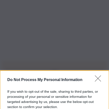
Do Not Process My Personal Information
Iscriviti alla nostra Newsletter
If you wish to opt-out of the sale, sharing to third parties, or
Iscriviti alla nostra newsletter per non perdere le ultime
processing of your personal or sensitive information for
novità
targeted advertising by us, please use the below opt-out
section to confirm your selection.
Iscriviti Ora