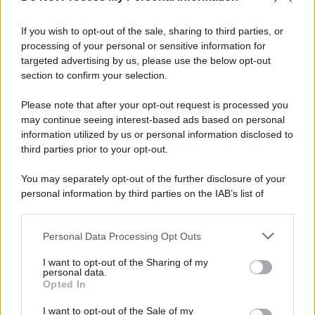
Iscriviti alla nostra Newsletter
If you wish to opt-out of the sale, sharing to third parties, or
Iscriviti alla nostra newsletter per non perdere le ultime
processing of your personal or sensitive information for
novità
targeted advertising by us, please use the below opt-out
section to confirm your selection.
Iscriviti Ora
Please note that after your opt-out request is processed you
may continue seeing interest-based ads based on personal
information utilized by us or personal information disclosed to
third parties prior to your opt-out.
You may separately opt-out of the further disclosure of your
personal information by third parties on the IAB’s list of
© 2026 | Ediservice s.r.l. 95126 Catania – Via Principe
downstream participants.
Nicola, 22 – P.IVA: 01153210875 – Cciaa Catania n.
Personal Data Processing Opt Outs
This information may also be disclosed by us to third parties
01153210875 – Quotidiano di Sicilia usufruisce dei
on the IAB’s List of Downstream Participants that may further
contributi di cui al D.lgs n. 70/2017
I want to opt-out of the Sharing of my
disclose it to other third parties.
personal data.
Opted In
I want to opt-out of the Sale of my