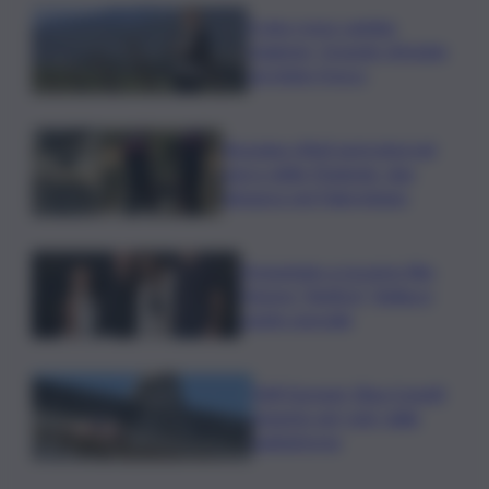
Il vino rosso cambia
stagione, Grassini: d’estate
servitelo fresco
Bruciano rifiuti pericolosi nel
parco delle Madonie, due
denunce nel Palermitano
Presentato a Locarno film
Totorici “Ketticé”, Bellucci
ospite speciale
Tuffi Europei, Elisa Cosetti
argento nel ‘volo’ dalla
piattaforma