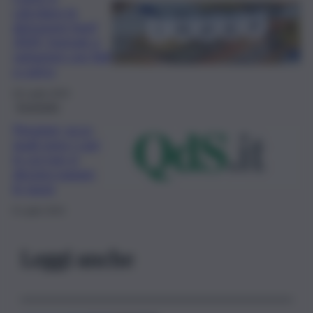
calcolano le
detrazioni Irpef
2024, formule e
variazioni con figli
a carico
20 Luglio 2024
Economia
Pensioni, ecco
quali sono i casi
in cui non si
devono pagare
le tasse
8 Luglio 2024
Leggi anche