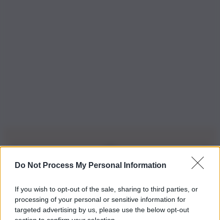
Do Not Process My Personal Information
Iscriviti alla nostra Newsletter
If you wish to opt-out of the sale, sharing to third parties, or
Iscriviti alla nostra newsletter per non perdere le ultime
processing of your personal or sensitive information for
novità
targeted advertising by us, please use the below opt-out