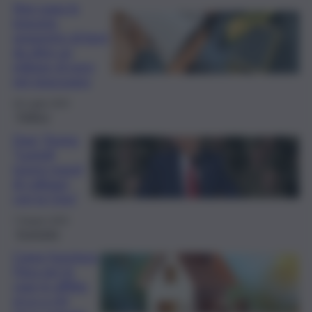
Non paga le
imposte,
sequestro di beni
da oltre un
milione di euro
nel siracusano
18 Luglio 2025
Politica
Dazi, Trump:
“Lunedì
nuovo round
di colloqui
con la Cina”
7 Giugno 2025
Economia
Come funziona
l’Imu per le
case in affitto,
ecco a chi