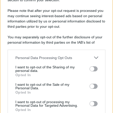
section to confirm your selection.
Iscriviti Ora
Please note that after your opt-out request is processed you
may continue seeing interest-based ads based on personal
information utilized by us or personal information disclosed to
third parties prior to your opt-out.
You may separately opt-out of the further disclosure of your
personal information by third parties on the IAB’s list of
© 2026 | Ediservice s.r.l. 95126 Catania – Via Principe
downstream participants.
Nicola, 22 – P.IVA: 01153210875 – Cciaa Catania n.
Personal Data Processing Opt Outs
This information may also be disclosed by us to third parties
01153210875 – Quotidiano di Sicilia usufruisce dei
on the IAB’s List of Downstream Participants that may further
contributi di cui al D.lgs n. 70/2017
I want to opt-out of the Sharing of my
disclose it to other third parties.
personal data.
Opted In
I want to opt-out of the Sale of my
Personal Data.
Chi Siamo
Opted In
Fondazione Etica e Valori Marilù Tregua
Fondatore Carlo Alberto Tregua
Lavora con noi
I want to opt-out of processing my
Personal Data for Targeted Advertising.
Gerenza
Opted In