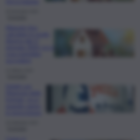
tocca pagarla
26 Novembre 2024
Economia
Aliquote Imu
calcolate in modo
diverso dal 1°
gennaio 2025: ecco
cosa potrebbe
succedere
12 Ottobre 2024
Economia
Debiti con
l’Agenzia delle
Entrate, ecco
quando vanno
in prescrizione
29 Settembre 2024
Economia
Come si