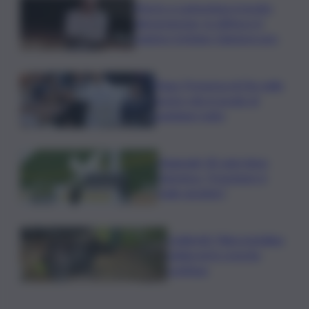
Morto a Lampedusa travolto
dal gommone, la vittima è il
regista Cristiano Giamporcaro
Papa: Presenza di Dio nelle
nostre vite in grado di
cambiare tutto
Nagasaki, 81 anni dopo
l’atomica: “Il nucleare è
male assoluto”
Coldiretti: Filiera bufalina
solida ed in crescita
continua