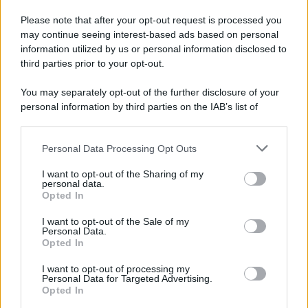
Please note that after your opt-out request is processed you
may continue seeing interest-based ads based on personal
information utilized by us or personal information disclosed to
third parties prior to your opt-out.
You may separately opt-out of the further disclosure of your
personal information by third parties on the IAB’s list of
© 2026 | Ediservice s.r.l. 95126 Catania – Via Principe
downstream participants.
Nicola, 22 – P.IVA: 01153210875 – Cciaa Catania n.
Personal Data Processing Opt Outs
This information may also be disclosed by us to third parties
01153210875 – Quotidiano di Sicilia usufruisce dei
on the IAB’s List of Downstream Participants that may further
contributi di cui al D.lgs n. 70/2017
I want to opt-out of the Sharing of my
disclose it to other third parties.
personal data.
Opted In
I want to opt-out of the Sale of my
Personal Data.
Chi Siamo
Opted In
Fondazione Etica e Valori Marilù Tregua
Fondatore Carlo Alberto Tregua
Lavora con noi
I want to opt-out of processing my
Personal Data for Targeted Advertising.
Gerenza
Opted In