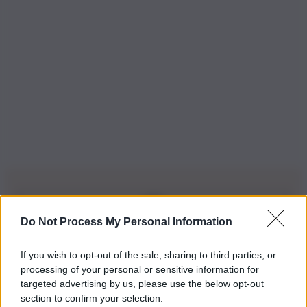
Do Not Process My Personal Information
Iscriviti alla nostra Newsletter
If you wish to opt-out of the sale, sharing to third parties, or
Iscriviti alla nostra newsletter per non perdere le ultime
processing of your personal or sensitive information for
novità
targeted advertising by us, please use the below opt-out
section to confirm your selection.
Iscriviti Ora