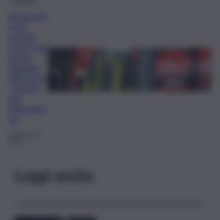
Appartam
ento
prende
fuoco con
intera
famiglia
all’interno
: terrore
nel
Palermita
no
29 Gennaio
2024
Leggi anche