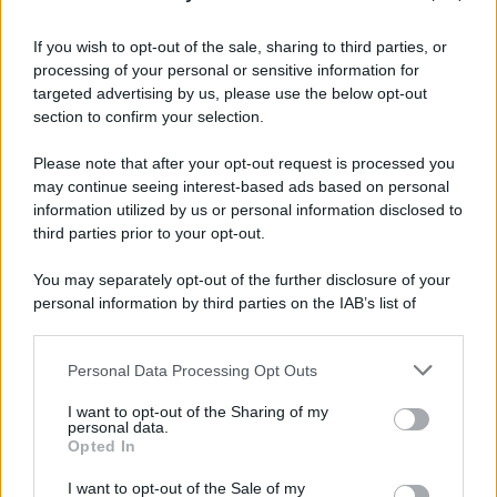
Iscriviti alla nostra Newsletter
If you wish to opt-out of the sale, sharing to third parties, or
Iscriviti alla nostra newsletter per non perdere le ultime
processing of your personal or sensitive information for
novità
targeted advertising by us, please use the below opt-out
section to confirm your selection.
Iscriviti Ora
Please note that after your opt-out request is processed you
may continue seeing interest-based ads based on personal
information utilized by us or personal information disclosed to
third parties prior to your opt-out.
You may separately opt-out of the further disclosure of your
personal information by third parties on the IAB’s list of
© 2026 | Ediservice s.r.l. 95126 Catania – Via Principe
downstream participants.
Nicola, 22 – P.IVA: 01153210875 – Cciaa Catania n.
Personal Data Processing Opt Outs
This information may also be disclosed by us to third parties
01153210875 – Quotidiano di Sicilia usufruisce dei
on the IAB’s List of Downstream Participants that may further
contributi di cui al D.lgs n. 70/2017
I want to opt-out of the Sharing of my
disclose it to other third parties.
personal data.
Opted In
I want to opt-out of the Sale of my