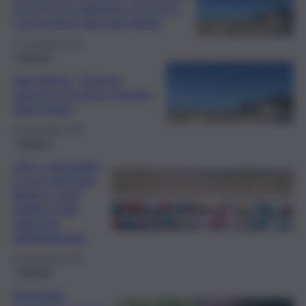
avvia il procedimento di revoca
concessione alla Italo Belga
27 Novembre 2025
Palermo
Italo Belga: “Sempre
operato nel pieno rispetto
della legge”
20 Novembre 2025
Palermo
Lidi e criminalità,
il caso dell’Italo
Belga e quel
dubbio nella
relazione
dell’Antimafia
20 Novembre 2025
Palermo
Antimafia,