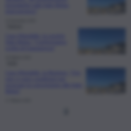
irregolarità sulla Italo-Belga,
interverremo”
12 Novembre 2025
Palermo
Caso Mondello, la società
Italo-Belga: “Confermiamo
scelta di trasparenza”
19 Ottobre 2025
Sicilia
Caso Mondello, la Regione: “Ora
non ci sono condizioni per
revocare la concessione alla Italo-
Belga”
17 Ottobre 2025
1