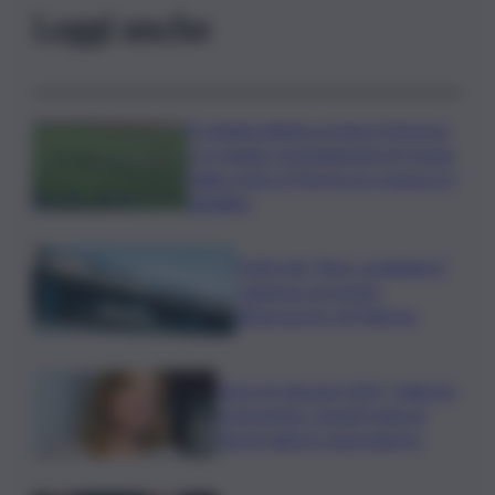
Leggi anche
Il Catania elimina ai rigori il Vicenza
e si regala i trentaduesimi di Coppa
Italia contro il Parma: la cronaca e il
tabellino
Truffa del “finto carabiniere”,
catanese arrestato
all’aeroporto di Palermo
Verso le elezioni 2027, Palermo
in fermento: l’avanti tutta di
Varchi agita il centrodestra