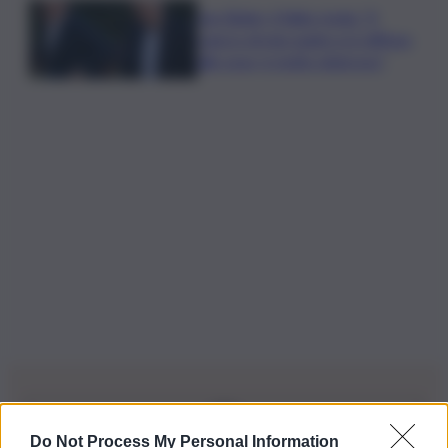
Joe Biden, il figlio rivela: “Il
cancro di mio padre si è diffuso
alle ossa, è molto doloroso”
Do Not Process My Personal Information