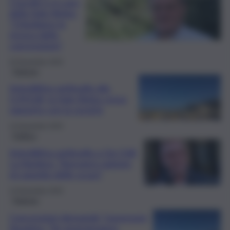
Cracolici e il caso
della Italo-Belga:
“Chiediamo la
revoca della
concessione”
20 Novembre 2025
Palermo
Interdittiva antimafia alla
G.M.Edil, la Italo Belga cessa
rapporto con la società
14 Novembre 2025
Politica
Interdittiva antimafia a Gm Edil,
La Vardera: “Avevamo ragione,
mi aspetto delle scuse”
14 Novembre 2025
Palermo
Concessioni demaniali, l’assessore
Savarino: “Se emergeranno