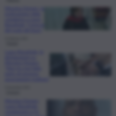
Messina Denaro, la
motivazione della
condanna a Laura
Bonafede “Conscia
del ruolo del boss”
5 Febbraio 2025
Trapani
Laura Bonafede, le
dichiarazioni su
Messina Denaro:
“Non ho mai fatto
parte di nessuna
associazione mafiosa”
5 Novembre 2024
Cronaca
Messina Denaro,
Laura Bonafede
condannata a 11