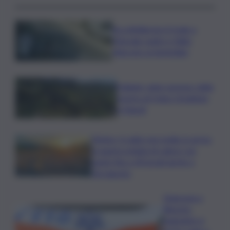
Accoltellarono il rivale a
Marsala: padre e figlio
finiscono ai domiciliari
Follador wine sponsor della
mostra di Heinz Schattner
a Napoli
Meteo, il caldo non molla: in arrivo
la quarta ondata di calore con
punte fino a 40 gradi anche a
Ferragosto
Disgrazia a
Riposto:
bagnante si