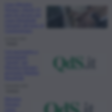
Caso Messina
Denaro: chiesti 15
anni di carcere per
Laura Bonafede,
l’amante del boss di
Castelvetrano
11 Giugno 2024
Trapani
Col passeggino a
consegnare
“pizzini” per
Messina Denaro:
arrestata Martina
Bonafede
5 Dicembre 2023
Cronaca
Messina
Denaro:
Laura