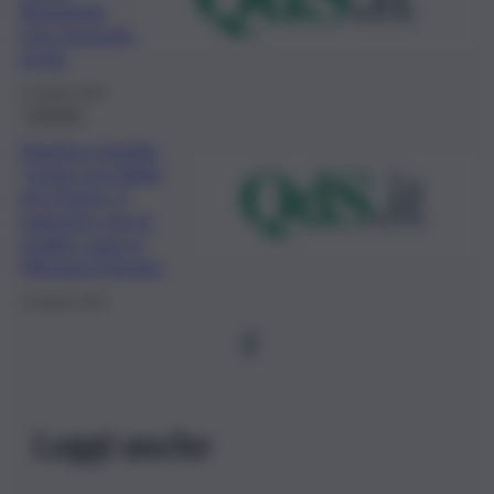
Bonafede
non risponde
al gip
17 Aprile 2023
Cronaca
Martina Gentile,
“come una figlia”
per il boss: il
rapporto con la
madre Laura e
Messina Denaro
13 Aprile 2023
1
Leggi anche