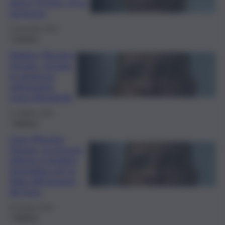
anni e 4 mesi: c’è la
sentenza
5 Novembre 2024
Cronaca
Matteo Messina
Denaro, rinviata
la sentenza
sull’amante
Laura Bonafede
12 Ottobre 2024
Palermo
Caso Messina
Denaro, la procura
ottiene il giudizio
immediato per la
figlia dell’amante
del boss
26 Giugno 2024
Palermo