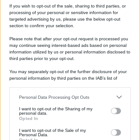
Iscriviti alla nostra Newsletter
If you wish to opt-out of the sale, sharing to third parties, or
Iscriviti alla nostra newsletter per non perdere le ultime
processing of your personal or sensitive information for
novità
targeted advertising by us, please use the below opt-out
section to confirm your selection.
Iscriviti Ora
Please note that after your opt-out request is processed you
may continue seeing interest-based ads based on personal
information utilized by us or personal information disclosed to
third parties prior to your opt-out.
You may separately opt-out of the further disclosure of your
personal information by third parties on the IAB’s list of
© 2026 | Ediservice s.r.l. 95126 Catania – Via Principe
downstream participants.
Nicola, 22 – P.IVA: 01153210875 – Cciaa Catania n.
Personal Data Processing Opt Outs
This information may also be disclosed by us to third parties
01153210875 – Quotidiano di Sicilia usufruisce dei
on the IAB’s List of Downstream Participants that may further
contributi di cui al D.lgs n. 70/2017
I want to opt-out of the Sharing of my
disclose it to other third parties.
personal data.
Opted In
I want to opt-out of the Sale of my
Personal Data.
Chi Siamo