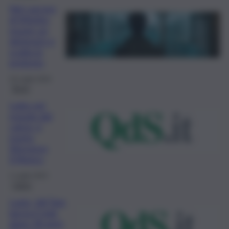
Nel carcere
di Viterbo
muore un
detenuto e
scatta la
protesta
10 Luglio 2024
Brevi
Lutto nel
mondo del
calcio: è
morto
Vincenzo
D’Amico
1 Luglio 2023
Calcio
Lazio, Igli Tare
lascia il club
dopo 18 anni: