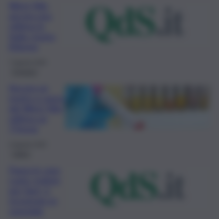
West Nile,
ancora una
vittima in
Italia: morta
83enne
7 Agosto 2025
Cronaca
Ancora un
morto a causa
del West Nile,
vittima un
77enne
4 Agosto 2025
Calcio
Paura in casa
Lazio: malore
per Sarri, è
ricoverato in
ospedale