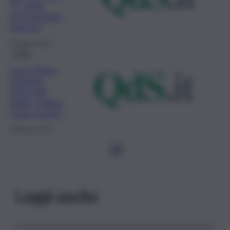
“E’ stata
un’avventura
intensa”
5 Giugno 2023
Calcio
Lazio-Roma,
tensione
prima del
derby: polizia
evita scontro
19 Marzo 2023
1
2
Leggi anche