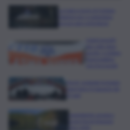
La tragica morte di Cristiano
Giamporcaro a Lampedusa,
procura apre un’inchiesta
Ciclisti investiti
due volte dopo
una lite, è siciliano
l’automobilista
che li ha travolti
Parchi, Leolandia festeggia
quest’anno il traguardo dei
55 anni
Legambiente assegna i
premi Parchi Emissioni
Zero 2026