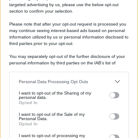
novità
targeted advertising by us, please use the below opt-out
section to confirm your selection.
Iscriviti Ora
Please note that after your opt-out request is processed you
may continue seeing interest-based ads based on personal
information utilized by us or personal information disclosed to
third parties prior to your opt-out.
You may separately opt-out of the further disclosure of your
personal information by third parties on the IAB’s list of
© 2026 | Ediservice s.r.l. 95126 Catania – Via Principe
downstream participants.
Nicola, 22 – P.IVA: 01153210875 – Cciaa Catania n.
Personal Data Processing Opt Outs
This information may also be disclosed by us to third parties
01153210875 – Quotidiano di Sicilia usufruisce dei
on the IAB’s List of Downstream Participants that may further
contributi di cui al D.lgs n. 70/2017
I want to opt-out of the Sharing of my
disclose it to other third parties.
personal data.
Opted In
I want to opt-out of the Sale of my
Personal Data.
Chi Siamo
Opted In
Fondazione Etica e Valori Marilù Tregua
Fondatore Carlo Alberto Tregua
Lavora con noi
I want to opt-out of processing my