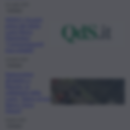
16 Luglio 2025
Cronaca
VIDEO | Scontri
prima del derby
Lazio-Roma,
Piantedosi:
“Comportamenti
inaccettabili”
14 Aprile 2025
Cronaca
Aggressione
all’arbitro a
Riposto, la
solidarietà della
Lazio: “Siamo al tuo
fianco, forza
Diego!”
9 Aprile 2025
Cronaca