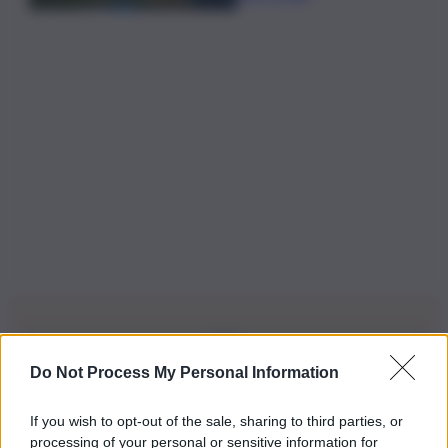
Do Not Process My Personal Information
Iscriviti alla nostra Newsletter
If you wish to opt-out of the sale, sharing to third parties, or
Iscriviti alla nostra newsletter per non perdere le ultime
processing of your personal or sensitive information for