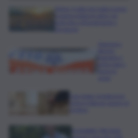
Meteo, il caldo non molla: in arrivo
la quarta ondata di calore con
punte fino a 40 gradi anche a
Ferragosto
Disgrazia a
Riposto:
bagnante si
sente male e
muore in
acqua
Case rifugio, la Sicilia tra le
prime in Italia per numero di
strutture
Sostenibilità, Villa Sandi:
sensori e IA in oltre 200