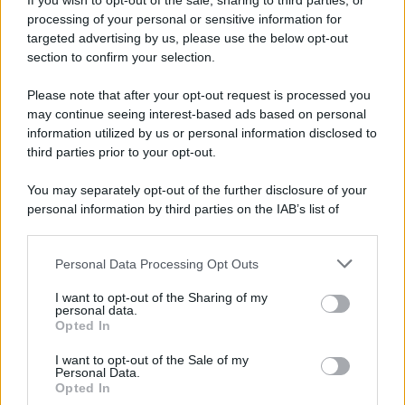
If you wish to opt-out of the sale, sharing to third parties, or
Iscriviti alla nostra newsletter per non perdere le ultime
processing of your personal or sensitive information for
novità
targeted advertising by us, please use the below opt-out
section to confirm your selection.
Iscriviti Ora
Please note that after your opt-out request is processed you
may continue seeing interest-based ads based on personal
information utilized by us or personal information disclosed to
third parties prior to your opt-out.
You may separately opt-out of the further disclosure of your
personal information by third parties on the IAB’s list of
© 2026 | Ediservice s.r.l. 95126 Catania – Via Principe
downstream participants.
Nicola, 22 – P.IVA: 01153210875 – Cciaa Catania n.
Personal Data Processing Opt Outs
This information may also be disclosed by us to third parties
01153210875 – Quotidiano di Sicilia usufruisce dei
on the IAB’s List of Downstream Participants that may further
contributi di cui al D.lgs n. 70/2017
I want to opt-out of the Sharing of my
disclose it to other third parties.
personal data.
Opted In
I want to opt-out of the Sale of my
Personal Data.
Chi Siamo
Opted In
Fondazione Etica e Valori Marilù Tregua