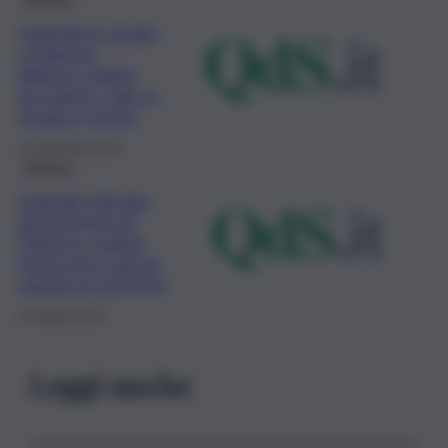
Tragedia in strada
a Palermo,
68enne colpito
da malore cade in
strada e muore
15 Novembre 2023
Palermo
Tragedia sfiorata
all’aeroporto di
Palermo, malore
improvviso: donna
salvata in extremis
24 Ottobre 2023
Leggi anche