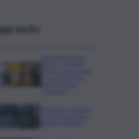
ggi anche
Rete idrica, incendi e
dissesto, tra fragilità
naturale e mano umana.
Cocina al QdS: “Così
agiamo contro le
emergenze”
Bitdefender: popolarità
de L’Odissea usata per
diffondere malware