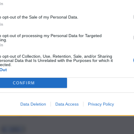
In
o opt-out of the Sale of my Personal Data.
In
to opt-out of processing my Personal Data for Targeted
ing.
pere sui bonus busta paga: ecco a chi
In
o opt-out of Collection, Use, Retention, Sale, and/or Sharing
ersonal Data that Is Unrelated with the Purposes for which it
lected.
Out
CONFIRM
Data Deletion
Data Access
Privacy Policy
1
…
3
4
5
…