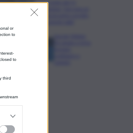
Covid, ‘Conte-day’ in
commissione: “non sono un
eroe ma un uomo corretto,
non troverete nulla”
sonal or
ection to
Guccini, Meloni:
l’ho amato e mi ha
formato,
nterest-
continuerò a
closed to
cantarlo
 third
Downstream