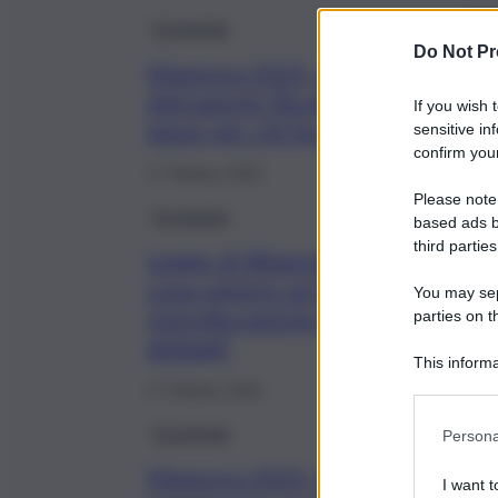
Economia
Do Not Pr
Manovra 2025, modifica alla
detrazione fiscale: meno
If you wish 
tasse per chi ha più figli
sensitive in
confirm your
17 Ottobre 2024
Please note
Economia
based ads b
third parties
Legge di Bilancio 2025,
cosa sapere sul bonus
You may sepa
ristrutturazione al 50%: i
parties on t
dettagli
This informa
Participants
17 Ottobre 2024
Economia
Persona
Manovra 2025, Bonus
I want t