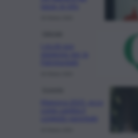
tasse: le info
18 Ottobre 2024
Editoriale
I ricchi non
piangono per la
Patrimoniale
18 Ottobre 2024
Economia
Manovra 2025, ecco
come cambia il
congedo parentale
18 Ottobre 2024