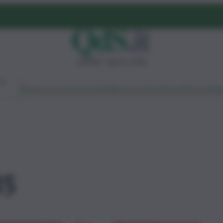
venerdì 7 agosto 2026
Ambiente
Lavoro
Economia
Politica
Cultura
Dai Mercati
Podcast
Vid
25