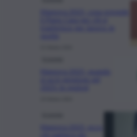
Manovra 2025, cosa prevede
il Piano Casa per chi si
trasferisce per lavoro: le
novità
21 Ottobre 2024
Economia
Manovra 2025, quando
si va in pensione nel
2025: le opzioni
19 Ottobre 2024
Economia
Manovra 2025, ecco
chi pagherà più