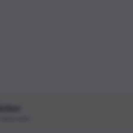
letter
le ultime novità