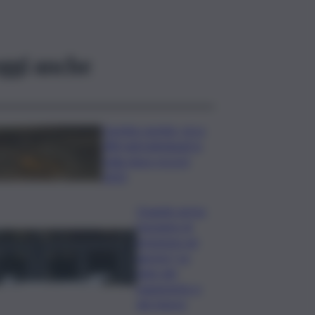
ggi anche
Caretta caretta, circa
280 nidi individuati in
Italia dopo record
2025
Quando arriva
l’assegno di
inclusione ad
agosto? Le
date del
pagamento e
dei rinnovi