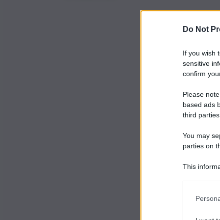
Do Not Pr
If you wish 
sensitive in
confirm your
Please note
based ads b
third parties
You may sepa
parties on t
This informa
Participants
Persona