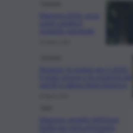
Economia
Manovra 2025, ecco
come cambia il
congedo parentale
18 Ottobre 2024
Economia
Pensioni, le ipotesi per il 2025:
il nodo risorse e le posizioni dei
partiti in attesa della Manovra
29 Agosto 2024
Sicilia
Manovra, appello dell’Ance
Sicilia per farla approvare.