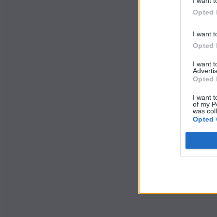
I want t
Opted 
I want t
Opted 
I want 
Advertis
Opted 
I want t
of my P
was col
Opted 