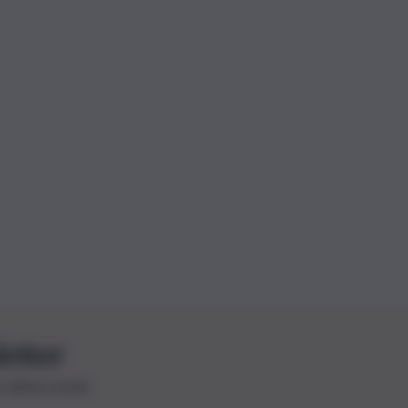
letter
le ultime novità