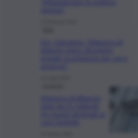
“Abbandonare la politica
egoista”
19 Dicembre 2023
Sicilia
Ars, Galvagno: “Manovra di
bilancio entro dicembre
grande scommessa per noi e
governo”
14 Luglio 2023
Economia
Manovra di Bilancio,
dote da 21 miliardi:
tre quarti destinati al
caro bollette
29 Ottobre 2022