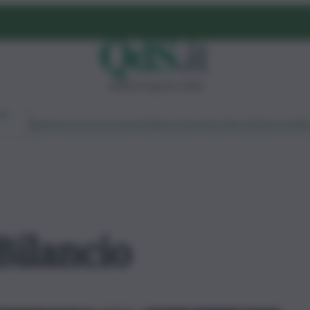
sabato 8 agosto 2026
Ambiente
Lavoro
Economia
Politica
Cultura
Dai Mercati
Podcast
Vid
Bilancio