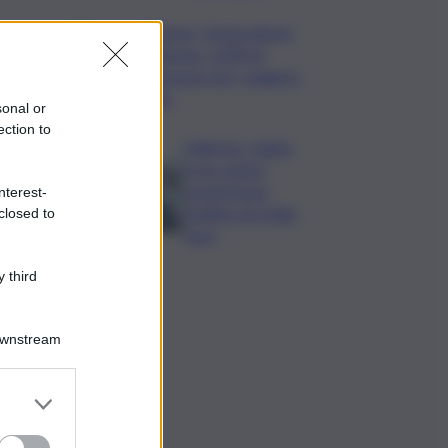
Turismo, Osservatorio
Telepass: +20% di
interesse per i viaggi in
auto
sonal or
ection to
Palermo, rapina
in un centro
scommesse:
nterest-
bottino da 5mila
closed to
euro
 third
Downstream