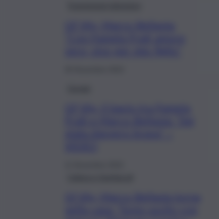
Trasmissioni televisive
GF Vip, Marco Bellavia:
“Con Pamela Prati amore
vero, vivo per mio figlio”
26 Novembre 2022
Gossip
GF Vip, il bacio tra Pamela
Prati e Marco Bellavia: “Sei
stata davvero brava” –
VIDEO
11 Novembre 2022
Cultura e Spettacoli
Gf Vip, Marco Bellavia torna
nella casa: “Sono uscito con