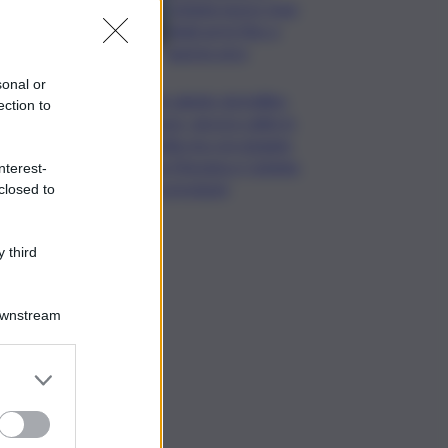
Catania nuovo stop
degli arrivi fino a
questa sera
sonal or
Un sabato da bollino
ection to
rosso, ancora caldo in
Sicilia ma con pioggia
tra Messina e Catania:
nterest-
le previsioni
closed to
 third
Downstream