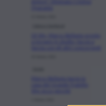
dolore”. Eliminata Cristina
Quaranta
21 Ottobre 2022
Cultura e Spettacoli
Gf Vip, Marco Bellavia pronto
a tornare in studio: faccia a
faccia con gli altri concorrenti
20 Ottobre 2022
Gossip
Marco Bellavia lascia la
casa del Grande Fratello
Vip: ecco perché
1 Ottobre 2022