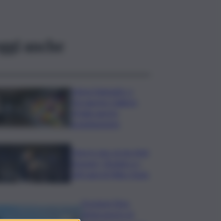
ggi anche
Intesa Sanpaolo: a
Ferragosto Gallerie
d’Italia aperte
gratuitamente
Time in Jazz al via: Amii
Stewart, Diodato e i
100 anni di Miles Davis
Eruzione Etna,
all’aeroporto di