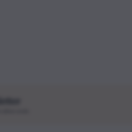
letter
le ultime novità