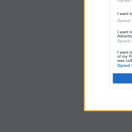
Opted 
I want t
Opted 
I want 
Advertis
Opted 
I want t
of my P
was col
Opted 