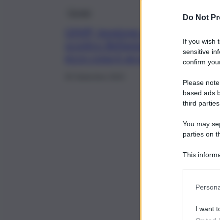
Gossip
Do Not Pr
GfVIP, tensione e
If you wish 
scontro Bellavia-Ciacci:
sensitive in
ecco cosa è accaduto
confirm your
30 Settembre 2022
Please note
based ads b
third parties
You may sepa
parties on t
This informa
Participants
Persona
I want t