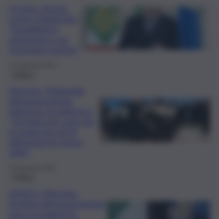
Ucraina, Russia
contro Mattarella:
“Parallelismo
oltraggioso con
Germania nazista”
14 Febbraio 2025
Politica
Messina, Mattarella
all’inaugurazione
dell’anno accademico:
“Gli Stati non sono più
in grado da soli di
affrontare le nuove
sfide”
22 Gennaio 2025
Politica
VIDEO | Messina,
Schifani all’inaugurazione
anno accademico: