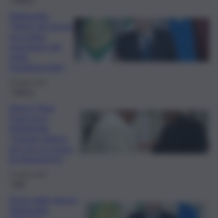
Mattarella:
“Morti del lavoro
una piaga,
questione dei
salari
fondamentale”
29 Aprile 2025
Politica
Morte Papa
Francesco,
Mattarella:
“Grande dolore,
per me un punto
di riferimento”
21 Aprile 2025
Fatti
Festa delle donne,
Mattarella: