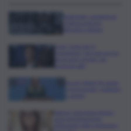
Bitdefender: popolarità de
L’Odissea usata per
diffondere malware
Covid, ‘Conte-day’ in
commissione: “non sono un eroe
ma un uomo corretto, non
troverete nulla”
Guccini, Meloni: l’ho amato
e mi ha formato, continuerò
a cantarlo
Palermo, l’operazione Varchi è
anche nel Sottogoverno:
D’Alessandro nella commissione