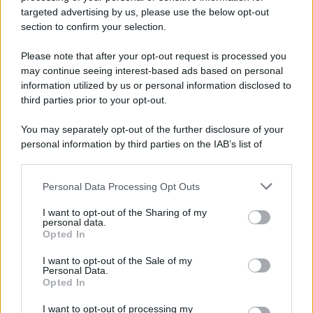
novità
targeted advertising by us, please use the below opt-out
section to confirm your selection.
Iscriviti Ora
Please note that after your opt-out request is processed you
may continue seeing interest-based ads based on personal
information utilized by us or personal information disclosed to
third parties prior to your opt-out.
You may separately opt-out of the further disclosure of your
personal information by third parties on the IAB’s list of
© 2026 | Ediservice s.r.l. 95126 Catania – Via Principe
downstream participants.
Nicola, 22 – P.IVA: 01153210875 – Cciaa Catania n.
Personal Data Processing Opt Outs
This information may also be disclosed by us to third parties
01153210875 – Quotidiano di Sicilia usufruisce dei
on the IAB’s List of Downstream Participants that may further
contributi di cui al D.lgs n. 70/2017
I want to opt-out of the Sharing of my
disclose it to other third parties.
personal data.
Opted In
I want to opt-out of the Sale of my
Personal Data.
Chi Siamo
Opted In
Fondazione Etica e Valori Marilù Tregua
Fondatore Carlo Alberto Tregua
Lavora con noi
I want to opt-out of processing my