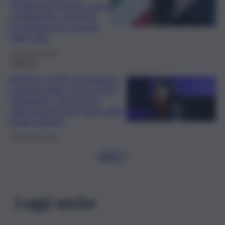
“Dottorato honoris causa
a Mattarella conferma
protagonismo europeo
della città”
22 Gennaio 2025
QdS Tv
VIDEO e FOTO | Agrigento
Capitale della Cultura 2025,
Mattarella: “Sia spinta e
sollecitazione per tante altre
realtà italiane”
18 Gennaio 2025
1
2
3
…
Leggi anche