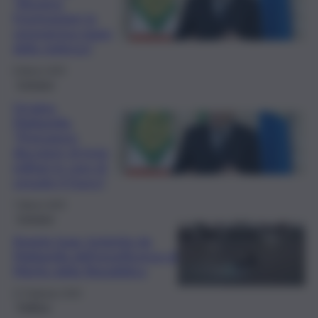
“Bisogna
fronteggiare la
vergognosa piaga
della violenza”
8 Marzo 2025
Cronaca
Ucraina,
Mattarella:
“Prematuro
discutere di invio
militari in caso di
cessate il fuoco”
7 Marzo 2025
Cronaca
Angela Isaac insignita da
Mattarella dell’onorificenza al
Merito della Repubblica
27 Febbraio 2025
Politica