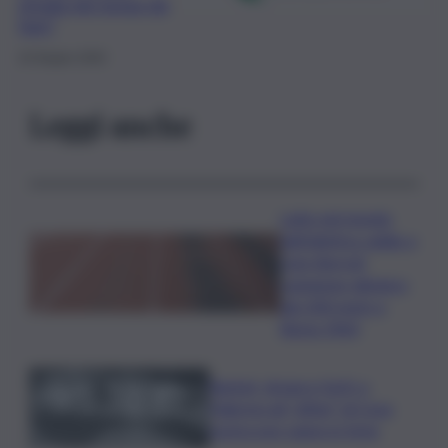
strada più lunga da
fare”
10 Giugno 2020
Leggi anche
Lutto nel mondo
dell’atletica: addio a
Livio Berruti,
campione olimpico
dei 200 metri a
Roma 1960
Racket, droga e furti: a
Palermo gli “affari” di Cosa
nostra non vanno in ferie