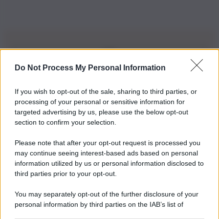
Do Not Process My Personal Information
Iscriviti alla nostra Newsletter
If you wish to opt-out of the sale, sharing to third parties, or
Iscriviti alla nostra newsletter per non perdere le ultime
processing of your personal or sensitive information for
novità
targeted advertising by us, please use the below opt-out
section to confirm your selection.
Iscriviti Ora
Please note that after your opt-out request is processed you
may continue seeing interest-based ads based on personal
information utilized by us or personal information disclosed to
third parties prior to your opt-out.
You may separately opt-out of the further disclosure of your
personal information by third parties on the IAB’s list of
© 2026 | Ediservice s.r.l. 95126 Catania – Via Principe
downstream participants.