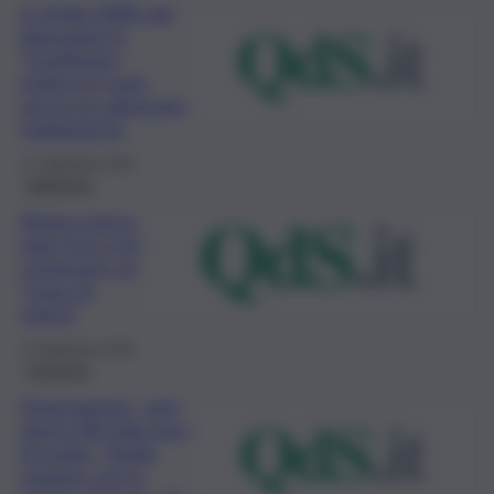
In Sicilia l’80% dei
depuratori è
“fuorilegge”,
melma in mare
senza un adeguato
trattamento
17 Settembre 2020
Ambiente
Riviera jonica,
task force per
contenere un
“mare di
veleni”
15 Settembre 2020
Inchiesta
Depurazione, ogni
giorno 80 mila euro
di multa. “Sicilia
regione con la