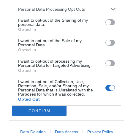
Nicola, 22 – P.IVA: 01153210875 – Cciaa Catania n.
Personal Data Processing Opt Outs
This information may also be disclosed by us to third parties
01153210875 – Quotidiano di Sicilia usufruisce dei
on the IAB’s List of Downstream Participants that may further
contributi di cui al D.lgs n. 70/2017
I want to opt-out of the Sharing of my
disclose it to other third parties.
personal data.
Opted In
I want to opt-out of the Sale of my
Personal Data.
Chi Siamo
Opted In
Fondazione Etica e Valori Marilù Tregua
Fondatore Carlo Alberto Tregua
Lavora con noi
I want to opt-out of processing my
Personal Data for Targeted Advertising.
Gerenza
Opted In
I want to opt-out of Collection, Use,
Retention, Sale, and/or Sharing of my
Personal Data that Is Unrelated with the
Purposes for which it was collected.
Opted Out
Scarica l’app
CONFIRM
Privacy Policy
Preferenze Privacy
Data Deletion
Data Access
Privacy Policy