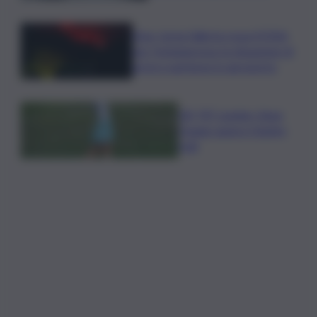
Etna, torna l’allerta rossa VONA
per Fontanarossa: la situazione di
arrivi e partenze in aeroporto
Glf, PIF London, Anna
Huang supera Charley
Hull