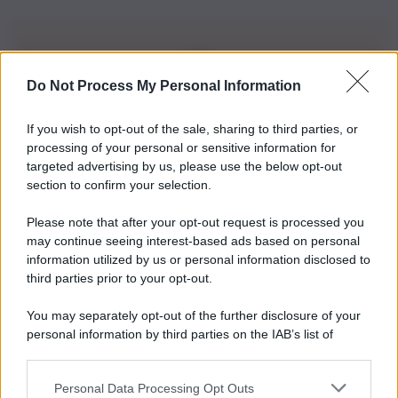
Do Not Process My Personal Information
Iscriviti alla nostra Newsletter
If you wish to opt-out of the sale, sharing to third parties, or
Iscriviti alla nostra newsletter per non perdere le ultime
processing of your personal or sensitive information for
novità
targeted advertising by us, please use the below opt-out
section to confirm your selection.
Iscriviti Ora
Please note that after your opt-out request is processed you
may continue seeing interest-based ads based on personal
information utilized by us or personal information disclosed to
third parties prior to your opt-out.
You may separately opt-out of the further disclosure of your
personal information by third parties on the IAB’s list of
© 2026 | Ediservice s.r.l. 95126 Catania – Via Principe
downstream participants.
Nicola, 22 – P.IVA: 01153210875 – Cciaa Catania n.
Personal Data Processing Opt Outs
This information may also be disclosed by us to third parties
01153210875 – Quotidiano di Sicilia usufruisce dei