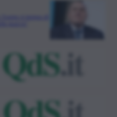
o Trump: è tempo di
lle guerre”