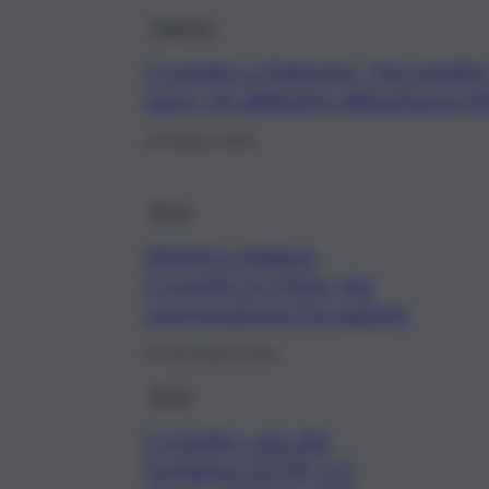
Palermo
Crosetto a Palermo: “Ho sentit
pace, ne abbiamo abbastanza de
10 Giugno 2026
Brevi
Ministro italiano
Crosetto in Qatar per
cooperazione fra nazioni
27 Novembre 2022
Brevi
Crosetto, uno dei
fondatori di Fdi, è il