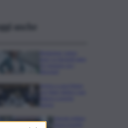
ggi anche
Risoluzione ‘campo
largo’ su Giorgetti agita
Pd, tensione con i
Riformisti
Vertice a casa Meloni
con Tajani, Salvini e Lupi:
bilancio e priorità
ripresa
Operaio siciliano
muore travolto