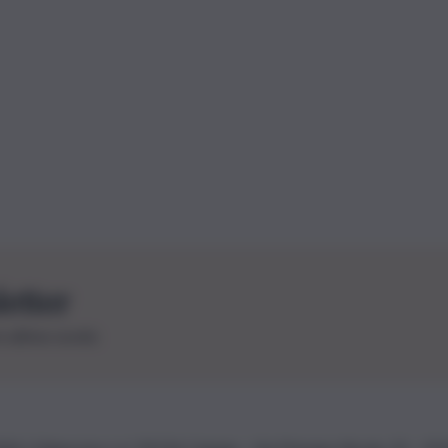
letter
le ultime novità