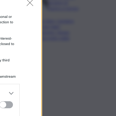
da lastre di
marmo a Carrara
sonal or
Banco Bpm, Castagna:
ection to
Agricole Italia?
Valuteremo, ritengo
fusione molto solida
nterest-
closed to
 third
Downstream