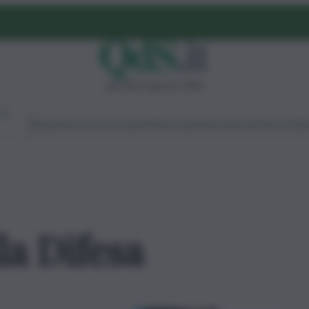
giovedì 6 agosto 2026
Ambiente
Lavoro
Economia
Politica
Cultura
Dai Mercati
Podcast
Vid
la Difesa