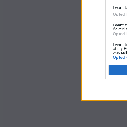
I want t
Opted 
I want 
Advertis
Opted 
I want t
of my P
was col
Opted 