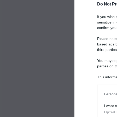
Do Not Pr
If you wish 
sensitive in
confirm your
Please note
based ads b
third parties
You may sepa
parties on t
This informa
Participants
Persona
I want t
Opted 