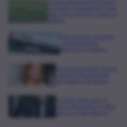
Il Catania elimina ai rigori il Vicenza
e si regala i trentaduesimi di Coppa
Italia contro il Parma: la cronaca e il
tabellino
Truffa del “finto carabiniere”,
catanese arrestato
all’aeroporto di Palermo
Verso le elezioni 2027, Palermo
in fermento: l’avanti tutta di
Varchi agita il centrodestra
Joe Biden, il figlio rivela: “Il
cancro di mio padre si è diffuso
alle ossa, è molto doloroso”