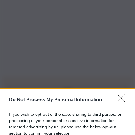
Do Not Process My Personal Information
Iscriviti alla nostra Newsletter
If you wish to opt-out of the sale, sharing to third parties, or
Iscriviti alla nostra newsletter per non perdere le ultime
processing of your personal or sensitive information for
novità
targeted advertising by us, please use the below opt-out
section to confirm your selection.
Iscriviti Ora