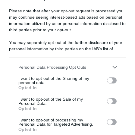
Please note that after your opt-out request is processed you
may continue seeing interest-based ads based on personal
information utilized by us or personal information disclosed to
third parties prior to your opt-out.
You may separately opt-out of the further disclosure of your
personal information by third parties on the IAB’s list of
© 2026 | Ediservice s.r.l. 95126 Catania – Via Principe
downstream participants.
Nicola, 22 – P.IVA: 01153210875 – Cciaa Catania n.
Personal Data Processing Opt Outs
This information may also be disclosed by us to third parties
01153210875 – Quotidiano di Sicilia usufruisce dei
on the IAB’s List of Downstream Participants that may further
contributi di cui al D.lgs n. 70/2017
I want to opt-out of the Sharing of my
disclose it to other third parties.
personal data.
Opted In
I want to opt-out of the Sale of my
Personal Data.
Chi Siamo
Opted In
Fondazione Etica e Valori Marilù Tregua
Fondatore Carlo Alberto Tregua
Lavora con noi
I want to opt-out of processing my
Personal Data for Targeted Advertising.
Gerenza
Opted In