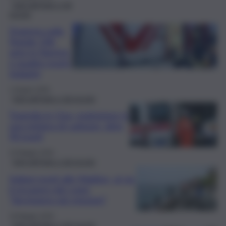
Fatti dall’Italia e dal
mondo
Dramma sulla
Statale 106,
auto in fiamme
e quattro morti.
Indagini
1 Giugno 2026
Fatti dall’Italia e dal mondo
Tragedia in Cina, esplosione in
una miniera di carbone: oltre
90 morti
23 Maggio 2026
Fatti dall’Italia e dal mondo
Italiani morti alle Maldive, al via
il recupero dei corpi:
“Serviranno più missioni”
19 Maggio 2026
Fatti dall’Italia e dal mondo