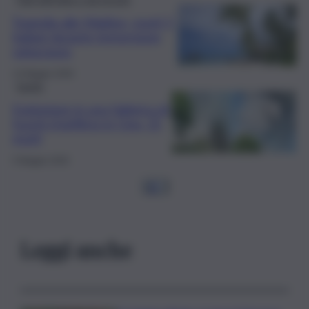
Tragedia alle Maldive, morti 5
italiani durante immersione
subacquea
14 Maggio 2026
Sanità
Esplosione in una fabbrica di
fuochi d’artificio in Cina, 21
morti
5 Maggio 2026
1
2
…
Leggi anche