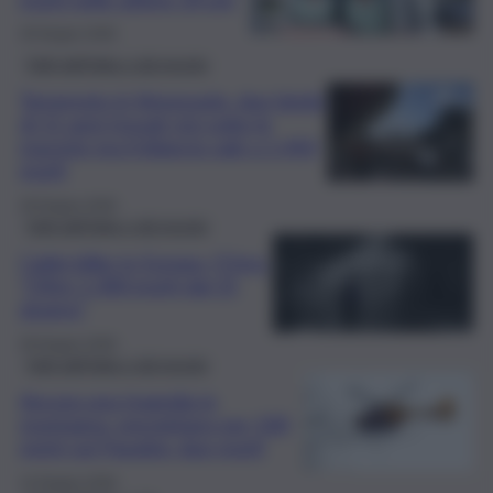
29 Giugno 2026
Fatti dall’Italia e dal mondo
Terremoto in Venezuela, due bimbi
di 11 anni trovati vivi sotto le
macerie ma il bilancio sale a 1.450
morti
28 Giugno 2026
Fatti dall’Italia e dal mondo
Caldo killer in Europa, l’Oms:
“Oltre 1.300 morti dal 21
giugno”
28 Giugno 2026
Fatti dall’Italia e dal mondo
Ancora una tragedia in
montagna, precipitano per 100
metri sul Pasubio: due morti
14 Giugno 2026