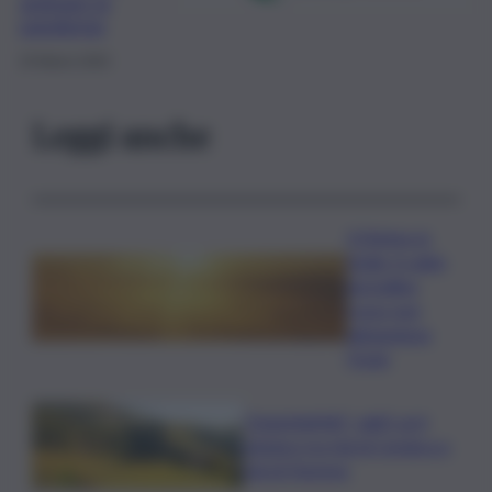
arginare la
pandemia
25 Marzo 2020
Leggi anche
Il Meteo in
Sicilia, il caldo
da bollino
rosso non
abbandona
l’Isola
”DoloViniMiti”: dall’1 al 4
ottobre tra Val di Cembra e
Val di Fiemme