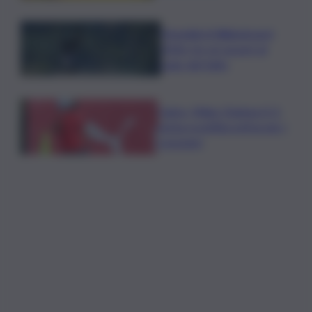
Mondiali di Wakeboard
2026: tre ori azzurri al
Lago del Salto
Calcio, Milan-Chelsea 0-3,
prima sconfitta estiva per i
rossoneri