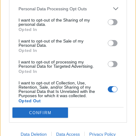
Nicola, 22 – P.IVA: 01153210875 – Cciaa Catania n.
Personal Data Processing Opt Outs
This information may also be disclosed by us to third parties
01153210875 – Quotidiano di Sicilia usufruisce dei
on the IAB’s List of Downstream Participants that may further
contributi di cui al D.lgs n. 70/2017
I want to opt-out of the Sharing of my
disclose it to other third parties.
personal data.
Opted In
I want to opt-out of the Sale of my
Personal Data.
Chi Siamo
Opted In
Fondazione Etica e Valori Marilù Tregua
Fondatore Carlo Alberto Tregua
Lavora con noi
I want to opt-out of processing my
Personal Data for Targeted Advertising.
Gerenza
Opted In
I want to opt-out of Collection, Use,
Retention, Sale, and/or Sharing of my
Personal Data that Is Unrelated with the
Purposes for which it was collected.
Opted Out
Scarica l’app
CONFIRM
Privacy Policy
Preferenze Privacy
Data Deletion
Data Access
Privacy Policy