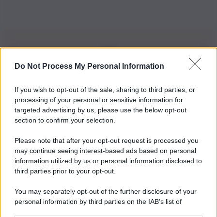
Do Not Process My Personal Information
Iscriviti alla nostra Newsletter
If you wish to opt-out of the sale, sharing to third parties, or
Iscriviti alla nostra newsletter per non perdere le ultime
processing of your personal or sensitive information for
novità
targeted advertising by us, please use the below opt-out
section to confirm your selection.
Iscriviti Ora
Please note that after your opt-out request is processed you
may continue seeing interest-based ads based on personal
information utilized by us or personal information disclosed to
third parties prior to your opt-out.
You may separately opt-out of the further disclosure of your
personal information by third parties on the IAB’s list of
© 2026 | Ediservice s.r.l. 95126 Catania – Via Principe
downstream participants.