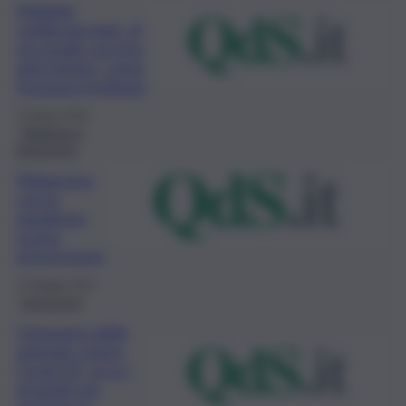
Malattie
cardiovascolari, al
via studio vaccino
anti-infarto, come
funziona Inclirisan
10 Marzo 2022
Medicina e
benessere
Melanoma,
con la
pandemia
scarsa
prevenzione
12 Maggio 2021
benessere
L’impegno delle
aziende contro
Covid-19, ecco i
progetti per