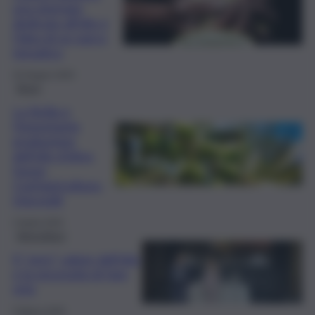
una giornata
dedicata all’olio e
l’idea di un parco
tematico
25 Giugno 2025
Brevi
La Sicilia e
l’importante
produzione
dell’olio d’oliva,
forum
Confagricoltura-
Unicredit
2 Aprile 2025
Agricoltura
Il “vero” valore dell’olio
e la necessità di fare
rete
5 Marzo 2025