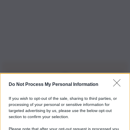
Do Not Process My Personal Information
Iscriviti alla nostra Newsletter
If you wish to opt-out of the sale, sharing to third parties, or
Iscriviti alla nostra newsletter per non perdere le ultime
processing of your personal or sensitive information for
novità
targeted advertising by us, please use the below opt-out
section to confirm your selection.
Iscriviti Ora
Please note that after your opt-out request is processed you