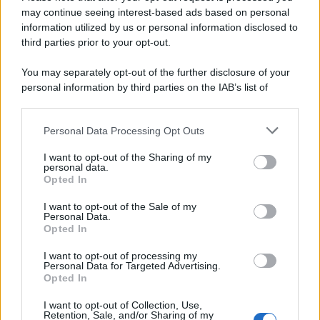
may continue seeing interest-based ads based on personal
information utilized by us or personal information disclosed to
third parties prior to your opt-out.
You may separately opt-out of the further disclosure of your
personal information by third parties on the IAB’s list of
© 2026 | Ediservice s.r.l. 95126 Catania – Via Principe
downstream participants.
Nicola, 22 – P.IVA: 01153210875 – Cciaa Catania n.
Personal Data Processing Opt Outs
This information may also be disclosed by us to third parties
01153210875 – Quotidiano di Sicilia usufruisce dei
on the IAB’s List of Downstream Participants that may further
contributi di cui al D.lgs n. 70/2017
I want to opt-out of the Sharing of my
disclose it to other third parties.
personal data.
Opted In
I want to opt-out of the Sale of my
Personal Data.
Chi Siamo
Opted In
Fondazione Etica e Valori Marilù Tregua
Fondatore Carlo Alberto Tregua
Lavora con noi
I want to opt-out of processing my
Personal Data for Targeted Advertising.
Gerenza
Opted In
I want to opt-out of Collection, Use,
Retention, Sale, and/or Sharing of my