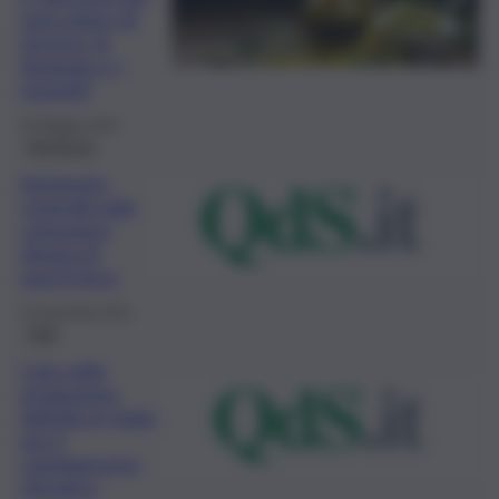
ogni ettaro di
terreno: le
tipologie e i
requisiti
28 Maggio 2024
Agrigento
Agrigento,
controlli sulla
campagna
olearia di
quest’anno
21 Dicembre 2023
Fatti
Calo nella
produzione
dell’olio in Italia
per il
cambiamento
climatico