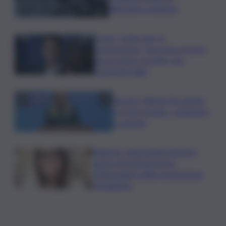
diffondere malware
Covid, ‘Conte-day’ in
commissione: “non sono un eroe
ma un uomo corretto, non
troverete nulla”
Guccini, Meloni: l’ho amato
e mi ha formato, continuerò
a cantarlo
Palermo, l’operazione Varchi è
anche nel Sottogoverno:
D’Alessandro nella commissione
Urbanistica