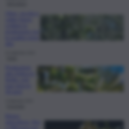
Agricoltura
Olive, siccità e
caldo fanno
crollare la
produzione ma
la qualità resta
alta
25 Settembre 2024
Sicilia
Produzione
olio d’oliva in
Sicilia: crisi
mai vista in
50 anni
3 Settembre 2024
Economia
Bonus
agricoltura, fino
a 784 euro per