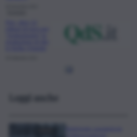
26 Novembre 2023
Economia
Pnrr, oltre 12
milioni di euro per
“rivoluzionare” la
produzione di olio
in Sicilia: il bando
29 Settembre 2023
1
2
Leggi anche
Bitdefender: popolarità de
L’Odissea usata per