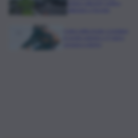
vetture sulla A29, traffico
rallentato a Torretta
Codice della strada, si studiano
le novità: patente a 17 anni e
sorpasso a destra