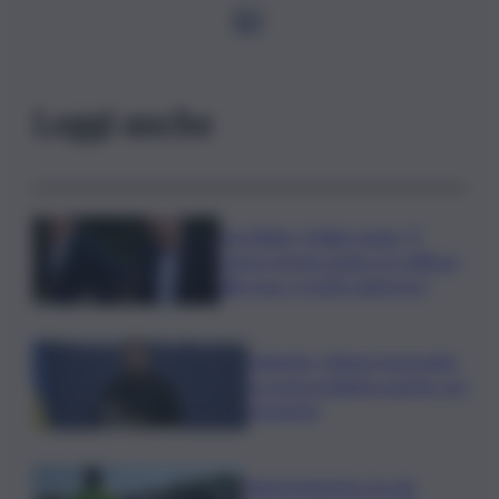
1
2
Leggi anche
Joe Biden, il figlio rivela: “Il
cancro di mio padre si è diffuso
alle ossa, è molto doloroso”
Zelensky: Stiamo lavorando
su nostra balistica anche con
Leonardo
Tamponamento tra più