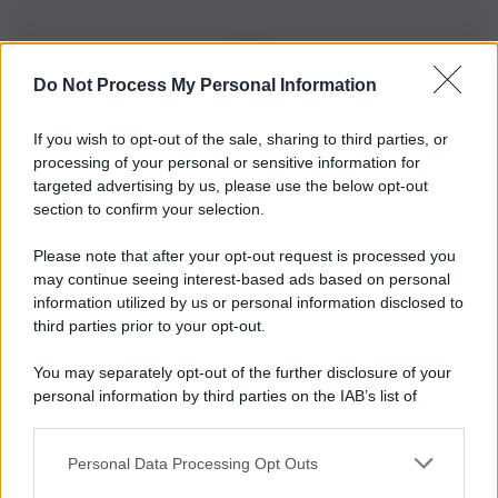
Do Not Process My Personal Information
Iscriviti alla nostra Newsletter
If you wish to opt-out of the sale, sharing to third parties, or
Iscriviti alla nostra newsletter per non perdere le ultime
processing of your personal or sensitive information for
novità
targeted advertising by us, please use the below opt-out
section to confirm your selection.
Iscriviti Ora
Please note that after your opt-out request is processed you
may continue seeing interest-based ads based on personal
information utilized by us or personal information disclosed to
third parties prior to your opt-out.
You may separately opt-out of the further disclosure of your
personal information by third parties on the IAB’s list of
© 2026 | Ediservice s.r.l. 95126 Catania – Via Principe
downstream participants.
Nicola, 22 – P.IVA: 01153210875 – Cciaa Catania n.
Personal Data Processing Opt Outs
This information may also be disclosed by us to third parties
01153210875 – Quotidiano di Sicilia usufruisce dei
on the IAB’s List of Downstream Participants that may further