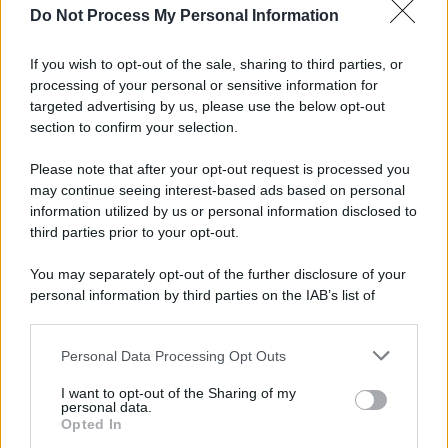
Do Not Process My Personal Information
Iscriviti alla nostra Newsletter
If you wish to opt-out of the sale, sharing to third parties, or
Iscriviti alla nostra newsletter per non perdere le ultime
processing of your personal or sensitive information for
novità
targeted advertising by us, please use the below opt-out
section to confirm your selection.
Iscriviti Ora
Please note that after your opt-out request is processed you
may continue seeing interest-based ads based on personal
information utilized by us or personal information disclosed to
third parties prior to your opt-out.
You may separately opt-out of the further disclosure of your
personal information by third parties on the IAB’s list of
© 2026 | Ediservice s.r.l. 95126 Catania – Via Principe
downstream participants.
Nicola, 22 – P.IVA: 01153210875 – Cciaa Catania n.
Personal Data Processing Opt Outs
This information may also be disclosed by us to third parties
01153210875 – Quotidiano di Sicilia usufruisce dei
on the IAB’s List of Downstream Participants that may further
contributi di cui al D.lgs n. 70/2017
I want to opt-out of the Sharing of my
disclose it to other third parties.
personal data.
Opted In