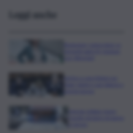
Leggi anche
Risoluzione ‘campo largo’ su
Giorgetti agita Pd, tensione
con i Riformisti
Vertice a casa Meloni con
Tajani, Salvini e Lupi: bilancio e
priorità ripresa
Operaio siciliano muore
travolto da lastre di marmo
a Carrara