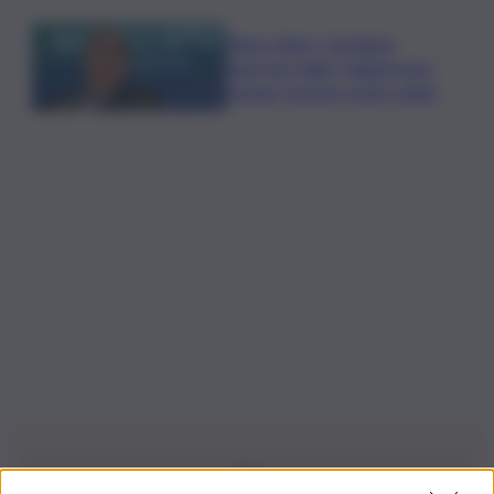
Banco Bpm, Castagna:
Agricole Italia? Valuteremo,
ritengo fusione molto solida