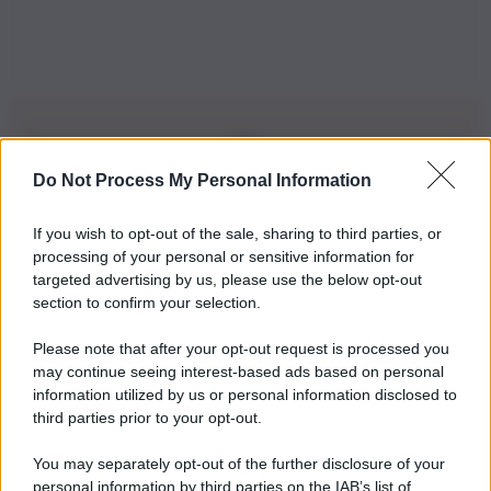
Do Not Process My Personal Information
Iscriviti alla nostra Newsletter
If you wish to opt-out of the sale, sharing to third parties, or
Iscriviti alla nostra newsletter per non perdere le ultime
processing of your personal or sensitive information for
novità
targeted advertising by us, please use the below opt-out
section to confirm your selection.
Iscriviti Ora
Please note that after your opt-out request is processed you
may continue seeing interest-based ads based on personal
information utilized by us or personal information disclosed to
third parties prior to your opt-out.
You may separately opt-out of the further disclosure of your
personal information by third parties on the IAB’s list of