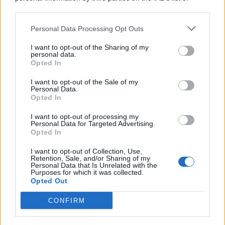
© 2026 | Ediservice s.r.l. 95126 Catania – Via Principe
downstream participants.
Nicola, 22 – P.IVA: 01153210875 – Cciaa Catania n.
Personal Data Processing Opt Outs
This information may also be disclosed by us to third parties
01153210875 – Quotidiano di Sicilia usufruisce dei
on the IAB’s List of Downstream Participants that may further
contributi di cui al D.lgs n. 70/2017
I want to opt-out of the Sharing of my
disclose it to other third parties.
personal data.
Opted In
I want to opt-out of the Sale of my
Personal Data.
Chi Siamo
Opted In
Fondazione Etica e Valori Marilù Tregua
Fondatore Carlo Alberto Tregua
Lavora con noi
I want to opt-out of processing my
Personal Data for Targeted Advertising.
Gerenza
Opted In
I want to opt-out of Collection, Use,
Retention, Sale, and/or Sharing of my
Personal Data that Is Unrelated with the
Purposes for which it was collected.
Opted Out
Scarica l’app
CONFIRM
Privacy Policy
Preferenze Privacy