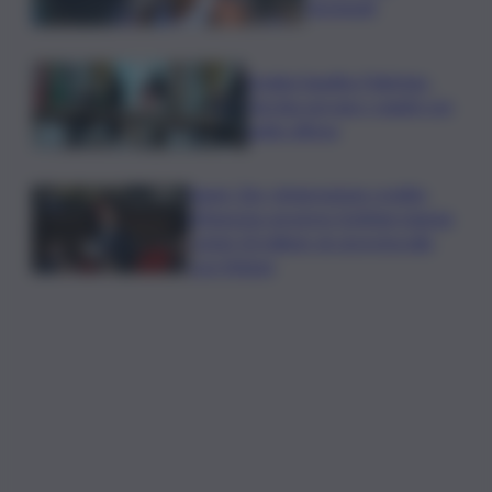
Cincinnati
Arabia Saudita-Pakistan-
Turchia serrano i ranghi con
patto difesa
Super Zes, integrazione credito
d’imposta: governo Schifani stanzia
i primi 10 milioni: ok al protocollo
con Meloni