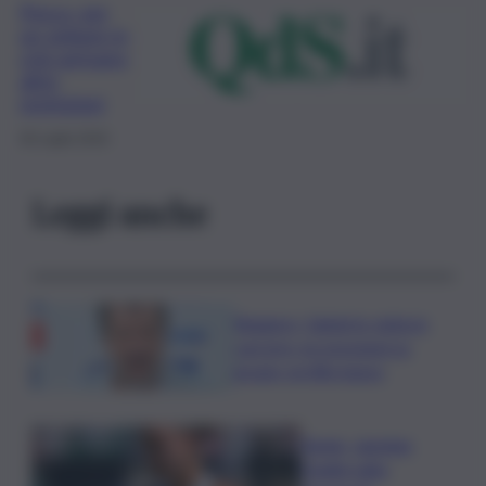
Pesca, per
un settore in
crisi arrivano
altre
restrizioni
30 Luglio 2019
Leggi anche
Roggero, Salvini lo visita in
carcere: no pressioni su
grazia, profilo basso
Tennis, Jasmine
Paolini salta