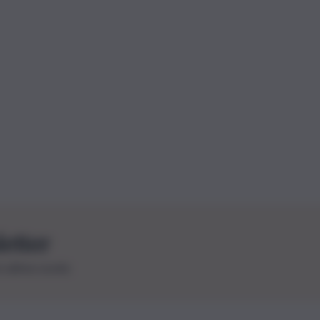
letter
le ultime novità