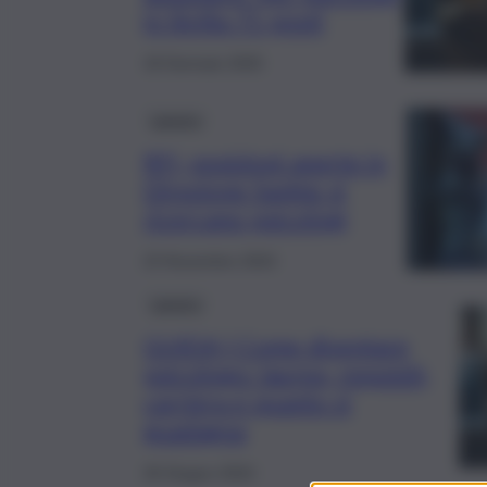
in Sicilia 71 posti
18 Gennaio 2025
Lavoro
RFI, posizioni aperte in
Direzione Sanità: si
ricercano psicologi
23 Novembre 2024
Lavoro
GUIDA | Come diventare
psicologo: laurea, requisiti,
carriera e quanto si
guadagna
26 Giugno 2024