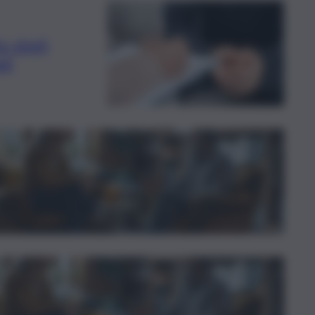
o degli
ati