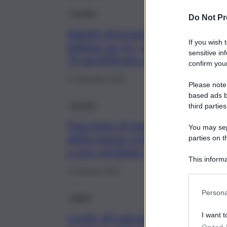
Società
Do Not Pr
Natale stressante per un
If you wish 
italiano su tre, psicologi:
sensitive in
“Si amplificano disagi”
confirm your
17 Dicembre 2022
Please note
based ads b
Società
third parties
Psicologo di base, la cura
You may sepa
della mente come diritto
parties on t
e non privilegio
This informa
Participants
2 Febbraio 2022
Persona
Sanità
Covid, gli psicologi,
I want t