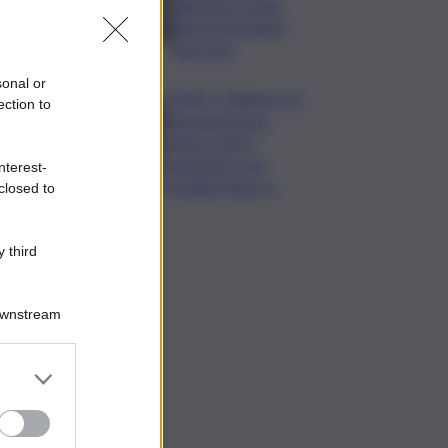
allontana rischio
rialzo immediato
tassi Fed
sonal or
VIDEO | Taiwan e la
ection to
minaccia cinese,
anche i civili si
preparano a un
nterest-
possibile attacco
closed to
 third
Downstream