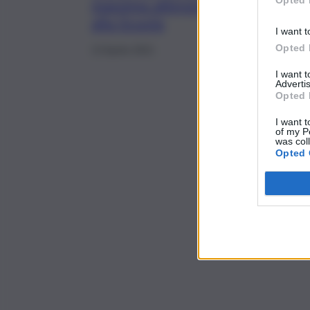
Opted 
massima attenzione
alla Scuola
I want t
Opted 
13 Aprile 2021
I want 
Advertis
Opted 
I want t
of my P
was col
Opted 