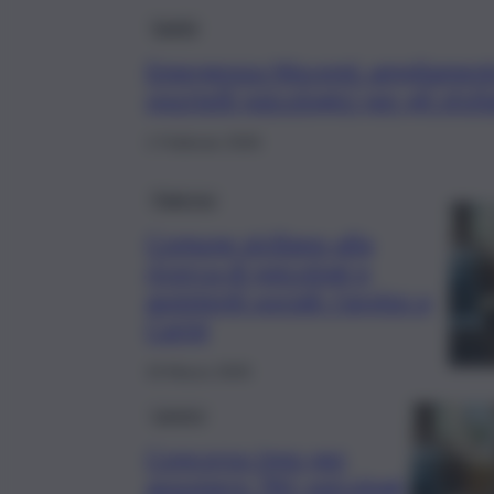
Sanità
Emergenza Niscemi: ampliament
sportelli psicologici per gli sfoll
1 Febbraio 2026
Palermo
Comune siciliano alla
ricerca di psicologi e
assistenti sociali: l’avviso a
Carini
19 Marzo 2025
Lavoro
Concorso Inps per
assumere 781 psicologi,