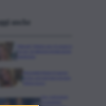
ggi anche
Migranti, Meloni: non c’è spazio in
Ue per chi alimenta immigrazione
clandestina
Marcinella,Meloni: 8 agosto
presto sarà giornata europea
vittime lavoro
Usa, contrazione
occupazione