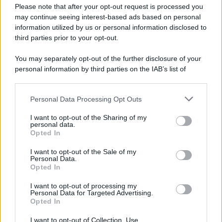
Please note that after your opt-out request is processed you
may continue seeing interest-based ads based on personal
information utilized by us or personal information disclosed to
third parties prior to your opt-out.
You may separately opt-out of the further disclosure of your
personal information by third parties on the IAB’s list of
© 2026 | Ediservice s.r.l. 95126 Catania – Via Principe
downstream participants.
Nicola, 22 – P.IVA: 01153210875 – Cciaa Catania n.
Personal Data Processing Opt Outs
This information may also be disclosed by us to third parties
01153210875 – Quotidiano di Sicilia usufruisce dei
on the IAB’s List of Downstream Participants that may further
contributi di cui al D.lgs n. 70/2017
I want to opt-out of the Sharing of my
disclose it to other third parties.
personal data.
Opted In
I want to opt-out of the Sale of my
Personal Data.
Chi Siamo
Opted In
Fondazione Etica e Valori Marilù Tregua
Fondatore Carlo Alberto Tregua
Lavora con noi
I want to opt-out of processing my
Personal Data for Targeted Advertising.
Gerenza
Opted In
I want to opt-out of Collection, Use,