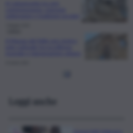
A Caltanissetta tra arte
contemporanea, memorie
sotterranee e tradizioni secolari
7 Maggio 2026
Cultura
A Mazara del Vallo uno storico
polo culturale tra eccellenza
museale e rigenerazione urbana
23 Aprile 2026
1
2
Leggi anche
Europei Tuffi, Pellacani è