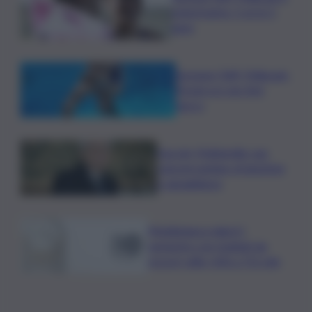
pokerissimo: 5 ori in 5
gare
Europeo Tuffi, Pellacani-
Pizzini oro nei 3mt
sincro
Guccini, Mattarella: sue
canzoni parlano di giustizia
e uguaglianza
Mediobanca sigla il I
semestre con risultati da
record, utile +6% a 711 mln