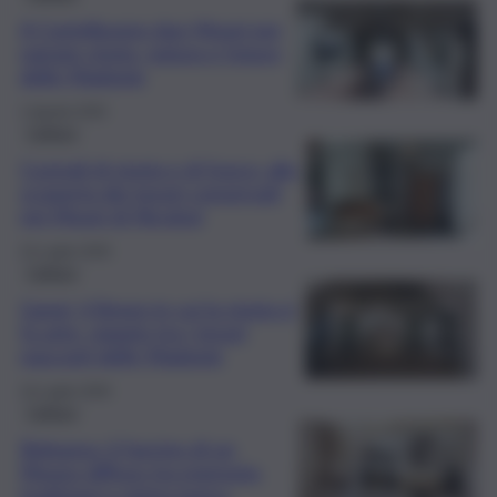
A Castelbuono due Musei per
narrare storia, natura e futuro
delle Madonie
1 Agosto 2026
Cultura
Custodi di storia e di fuoco: alla
scoperta dei tesori conservati
nei Musei di Nicolosi
23 Luglio 2026
Cultura
Gangi, il Borgo in cui la storia si
fa arte: viaggio tra i tesori
nascosti delle Madonie
10 Luglio 2026
Cultura
Belpasso: il fascino di un
Museo diffuso tra memoria,
tradizioni e pietra lavica