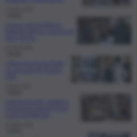
23 Giugno 2026
Cultura
Comiso: arriva il Museo
dedicato all’arte ceramica di
Nino Caruso
12 Giugno 2026
Cultura
I Musei di Lercara Friddi
un racconto tra storia e
mito
6 Giugno 2026
Cultura
A Troina fra arte, legalità e
ricerca per scoprire il vero
cuore dei Nebrodi
19 Maggio 2026
Cultura