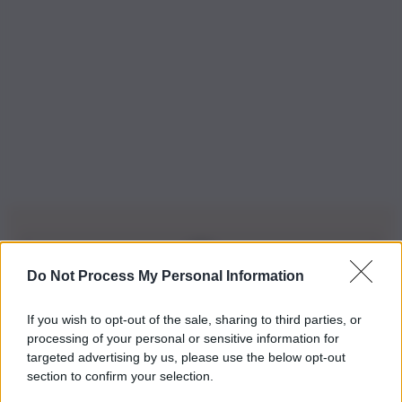
Do Not Process My Personal Information
Iscriviti alla nostra Newsletter
If you wish to opt-out of the sale, sharing to third parties, or
Iscriviti alla nostra newsletter per non perdere le ultime
processing of your personal or sensitive information for
novità
targeted advertising by us, please use the below opt-out
section to confirm your selection.
Iscriviti Ora