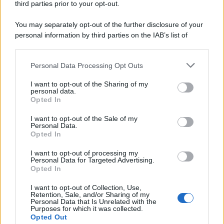
third parties prior to your opt-out.
You may separately opt-out of the further disclosure of your
personal information by third parties on the IAB’s list of
© 2026 | Ediservice s.r.l. 95126 Catania – Via Principe
downstream participants.
Nicola, 22 – P.IVA: 01153210875 – Cciaa Catania n.
Personal Data Processing Opt Outs
This information may also be disclosed by us to third parties
01153210875 – Quotidiano di Sicilia usufruisce dei
on the IAB’s List of Downstream Participants that may further
contributi di cui al D.lgs n. 70/2017
I want to opt-out of the Sharing of my
disclose it to other third parties.
personal data.
Opted In
I want to opt-out of the Sale of my
Personal Data.
Chi Siamo
Opted In
Fondazione Etica e Valori Marilù Tregua
Fondatore Carlo Alberto Tregua
Lavora con noi
I want to opt-out of processing my
Personal Data for Targeted Advertising.
Gerenza
Opted In
I want to opt-out of Collection, Use,
Retention, Sale, and/or Sharing of my
Personal Data that Is Unrelated with the
Purposes for which it was collected.
Opted Out
Scarica l’app