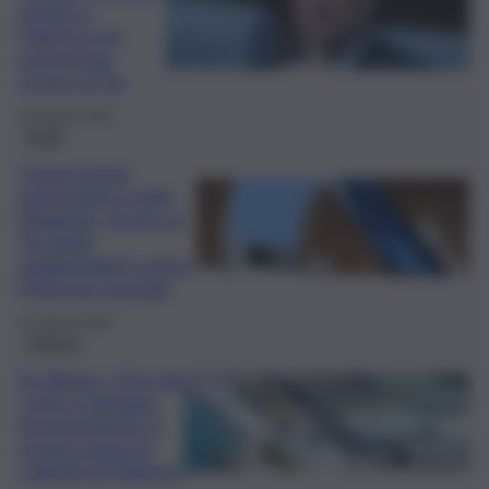
rientra a
Palermo per
presentare
ricorso al Tar
20 Agosto 2025
Sicilia
Osservatorio
astronomico nelle
Madonie, ricorso al
Tar degli
ambientalisti contro
l’Agenzia spaziale
27 Agosto 2024
Palermo
Ex Blutec, il Tar del
Lazio si dichiara
incompetente: il
ricorso passa ai
colleghi di Palermo