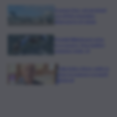
Eruzione Etna, voli ripristinati
con effetto immediato
all’aeroporto di Catania
Mondiali Wakeboard: primo
oro è azzurro, Noa Gualtieri
campione Under 14
Dalla Sicilia a Roma, politici in
ferie tra urgenze e progetti
elettorali