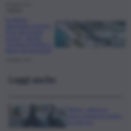
29 Maggio 2024
Palermo
Ex Blutec,
depositato il ricorso
al Tar del gruppo
escluso. Tamajo:
“Governo Schifani a
fianco dei lavoratori”
14 Maggio 2024
Leggi anche
Palermo, rapina in un
centro scommesse: bottino
da 5mila euro