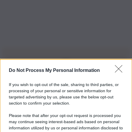
Do Not Process My Personal Information
Iscriviti alla nostra Newsletter
If you wish to opt-out of the sale, sharing to third parties, or
Iscriviti alla nostra newsletter per non perdere le ultime
processing of your personal or sensitive information for
novità
targeted advertising by us, please use the below opt-out
section to confirm your selection.
Iscriviti Ora
Please note that after your opt-out request is processed you
may continue seeing interest-based ads based on personal
information utilized by us or personal information disclosed to